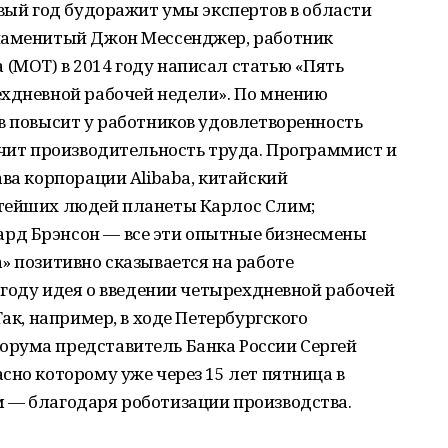
рвый год будоражит умы экспертов в области
знаменитый Джон Мессенджер, работник
(МОТ) в 2014 году написал статью «Пять
ехдневной рабочей недели». По мнению
в повысит у работников удовлетворенность
ичит производительность труда. Программист и
ава корпорации Alibaba, китайский
атейших людей планеты Карлос Слим;
рд Брэнсон — все эти опытные бизнесмены
» позитивно сказывается на работе
7 году идея о введении четырехдневной рабочей
Так, например, в ходе Петербургского
рума представитель Банка России Сергей
сно которому уже через 15 лет пятница в
 — благодаря роботизации производства.