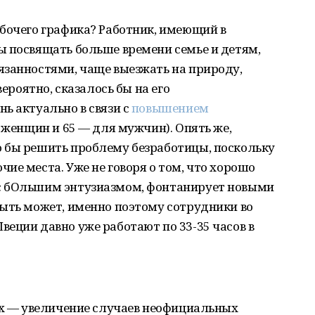
абочего графика? Работник, имеющий в
ы посвящать больше времени семье и детям,
язанностями, чаще выезжать на природу,
вероятно, сказалось бы на его
ь актуально в связи с
повышением
 женщин и 65 — для мужчин). Опять же,
 бы решить проблему безработицы, поскольку
ие места. Уже не говоря о том, что хорошо
с бОльшим энтузиазмом, фонтанирует новыми
Быть может, именно поэтому сотрудники во
еции давно уже работают по 33-35 часов в
их — увеличение случаев неофициальных