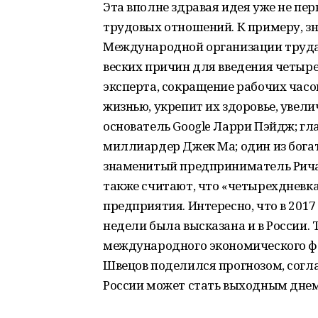
Эта вполне здравая идея уже не пе
трудовых отношений. К примеру, 
Международной организации труда 
веских причин для введения четыр
эксперта, сокращение рабочих часо
жизнью, укрепит их здоровье, увел
основатель Google Ларри Пэйдж; гл
миллиардер Джек Ма; один из бог
знаменитый предприниматель Рича
также считают, что «четырехдневка
предприятия. Интересно, что в 201
недели была высказана и в России. 
международного экономического фо
Швецов поделился прогнозом, согла
России может стать выходным днем