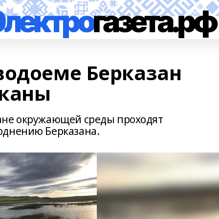
водоеме Берказан
иканы
ане окружающей среды проходят
однению Берказана.