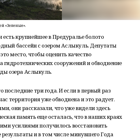
ей «Зеленые».
 есть крупнейшее в Предуралье болото
одный бассейн с озером Аслыкуль. Депутаты
это место, чтобы оценить качество
а гидротехнических сооружений и обводнение
оды озера Аслыкуль.
 последние три года. И если в первый раз
йчас территория уже обводнена и это радует.
и, они рассказали, что уже видели здесь
ческая память еще осталась, что в наших краях
бщими усилиями получилось восстановить
 результаты и в том числе минувшего Года