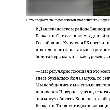
Фото предоставлено российской экологической парти
В Давлекановском районе Башкирии
Берказан. Оно составляет единый в
Госсобрания-Курултая РБ посетили 
проведенного капитального ремонт
болота Берказан, а также уровень в
— Мы регулярно посещали это место
здесь буквально была засуха, то се
Мы пообщались с местными жителям
пеликанов. Наверное, у птиц генети
они могут обитать. Хорошо, что о
Берказан. Такие вот вдохновляющие