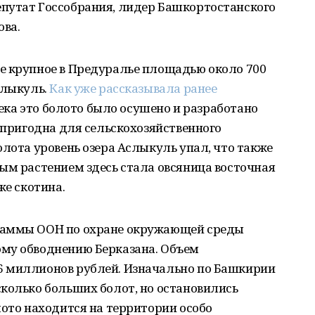
путат Госсобрания, лидер Башкортостанского
ва.
е крупное в Предуралье площадью около 700
слыкуль.
Как уже рассказывала ранее
 века это болото было осушено и разработано
непригодна для сельскохозяйственного
олота уровень озера Аслыкуль упал, что также
ым растением здесь стала овсяница восточная
же скотина.
раммы ООН по охране окружающей среды
му обводнению Берказана. Объем
6 миллионов рублей. Изначально по Башкирии
колько больших болот, но остановились
лото находится на территории особо