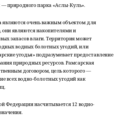
 — природного парка «Аслы-Куль».
а являются очень важным объектом для
, они являются накопителями и
ых запасов влаги. Территория может
одных водных болотных угодий, или
арские угодья» подразумевает предоставление
вания природных ресурсов. Рамсарская
твенным договором, цель которого —
ие всех водно-болотных угодий как
ц.
ой Федерации насчитывается 12 водно-
значения.