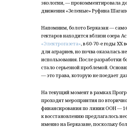
экологии, — прокомментировала де
движения «Зеленые» Руфина Шагапо
Напомним, болото Берказан — само
гектаров находится вблизи озера А
«Электрогазета»
, в 60-70-е годы XX
для аграриев, но почва оказалась 
использования. После разработки б
стало серьезной проблемой. Основн
— это трава, которую не поедает да
На текущий момент в рамках Прог
проходят мероприятия по вторично
финансирования по линии ООН — 1
к восстановлению предлагалось нес
именно на Берказане, поскольку бо