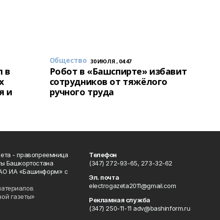
Общество
30 ИЮЛЯ , 04:47
 в
Робот в «Башспирте» избавит
х
сотрудников от тяжёлого
я и
ручного труда
ета - правопреемница
Телефон
ты Башкортостана
(347) 272-93-65, 273-32-62
АО ИА «Башинформ» с
Эл. почта
electrogazeta2011@gmail.com
материалов
ной газеты»
Рекламная служба
(347) 250-11-11 adv@bashinform.ru