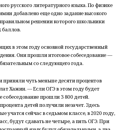
ого русского литературного языка. По физике
химии добавлено еще одно задание высокого
и правильном решении которого школьники
 баллов.
ющих в этом году основной государственный
едения. Они прошли итоговое собеседование —
обязательным со следующего года.
ии приняли чуть меньше десяти процентов
ат Хажин. — Если ОГЭ в этом году будет
ое собеседование прошли 3 800 детей.
 процента детей получили незачет. Здесь
ые учатся сейчас в седьмом классе, в 2020 году,
сс, будут сдавать не четыре, а пять ОГЭ. При
ностранный язык будут обязательными, а два