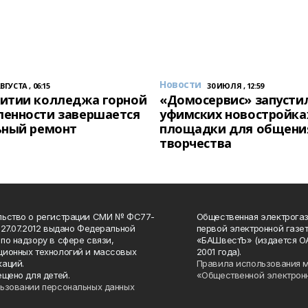
Новости
АВГУСТА , 06:15
30 ИЮЛЯ , 12:59
итии колледжа горной
«Домосервис» запустил
енности завершается
уфимских новостройка
ьный ремонт
площадки для общени
творчества
льство о регистрации СМИ № ФС77-
Общественная электрогаз
 27.07.2012 выдано Федеральной
первой электронной газе
по надзору в сфере связи,
«БАШвестЪ» (издается О
ионных технологий и массовых
2001 года).
аций.
Правила использования 
ещено для детей.
«Общественной электрон
ьзовании персональных данных