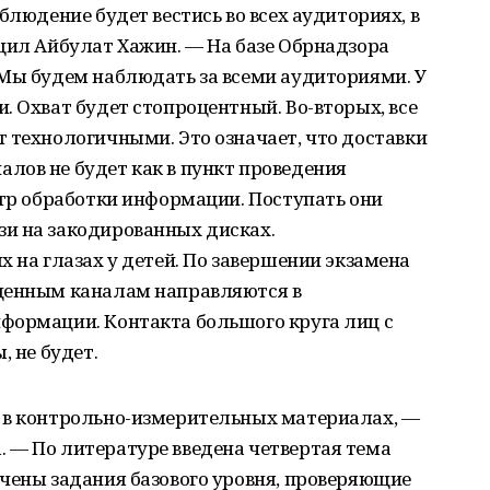
блюдение будет вестись во всех аудиториях, в
щил Айбулат Хажин. — На базе Обрнадзора
 Мы будем наблюдать за всеми аудиториями. У
. Охват будет стопроцентный. Во-вторых, все
 технологичными. Это означает, что доставки
лов не будет как в пункт проведения
нтр обработки информации. Поступать они
и на закодированных дисках.
х на глазах у детей. По завершении экзамена
ищенным каналам направляются в
формации. Контакта большого круга лиц с
, не будет.
 в контрольно-измерительных материалах, —
 — По литературе введена четвертая тема
чены задания базового уровня, проверяющие