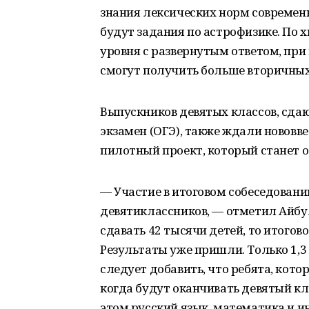
знания лексических норм современн
будут задания по астрофизике. По 
уровня с развернутым ответом, пр
смогут получить больше вторичных
Выпускников девятых классов, сда
экзамен (ОГЭ), также ждали нововв
пилотный проект, который станет 
— Участие в итоговом собеседован
девятиклассников, — отметил Айбул
сдавать 42 тысячи детей, то итогов
Результаты уже пришли. Только 1,3
следует добавить, что ребята, котор
когда будут оканчивать девятый кла
этом русский язык, математика и и