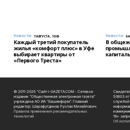
Новости
Новости
7 АВГУСТА , 10:05
6 
Каждый третий покупатель
В общеж
жилья «комфорт плюс» в Уфе
промышл
выбирает квартиры от
капитал
«Первого Треста»
© 2011-2026 "Сайт I-GAZETA.COM - Сетевое
Свидете
издание "Общественная электронная газета"
50803 от
учреждена АО ИА "Башинформ". Главный
службой 
редактор: Шарафутдинов Руслан Михайлович.
информац
Правила применения рекомендательных
коммуник
технологий
18+ запр
Об испол