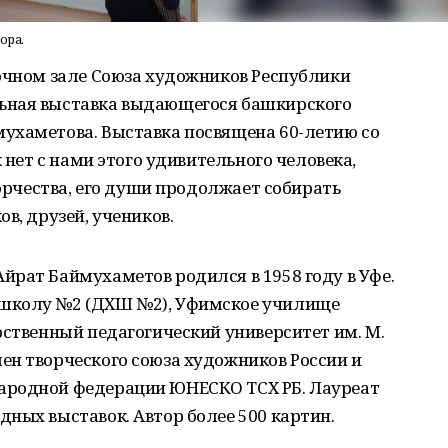
ора.
вочном зале Союза художников Республики
ьная выставка выдающегося башкирского
ухаметова. Выставка посвящена 60-летию со
к нет с нами этого удивительного человека,
ворчества, его души продолжает собирать
в, друзей, учеников.
рат Баймухаметов родился в 1958 году в Уфе.
школу №2 (ДХШ №2), Уфимское училище
рственный педагогический университет им. М.
ен творческого союза художников России и
ародной федерации ЮНЕСКО ТСХ РБ. Лауреат
ных выставок. Автор более 500 картин.