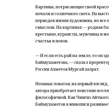
Картины, потрясающие своей красо
печали и солнечного света. На вы
периодов жизни художника, но все
смыслом. На картинах — родная ба
крестьяне, кураисты, мужчины и ж
счастья и покоя.
— И если есть рай на земле, то он з
Баймухаметова, — сказал проректо
России Ахметов Мурсай хазрат.
Незамысловатая, на первый взгляд,
автора приобретает поистине вселе
философичной. Как Чингиз Айтмато
Баймухаметов в живописи развивает