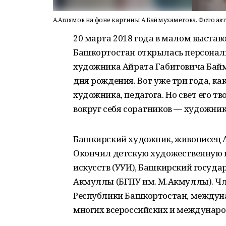
А.Аглямов на фоне картины А.Баймухаметова. Фото авт
20 марта 2018 года в малом выста
Башкортостан открылась персонал
художника Айрата Габитовича Байм
дня рождения. Вот уже три года, ка
художника, педагога. Но свет его т
вокруг себя соратников — художнико
Башкирский художник, живописец Ай
Окончил детскую художественную 
искусств (УУИ), Башкирский госуда
Акмуллы (БГПУ им. М.Акмуллы). Чл
Республики Башкортостан, междун
многих всероссийских и международ