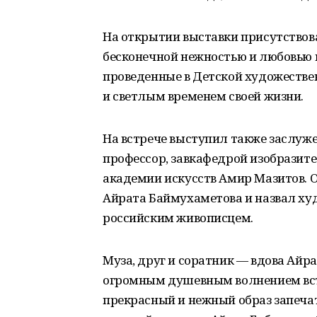
На открытии выставки присутствова
бесконечной нежностью и любовью в
проведенные в Детской художеств
и светлым временем своей жизни.
На встрече выступил также заслуж
профессор, завкафедрой изобразит
академии искусств Амир Мазитов. 
Айрата Баймухаметова и назвал ху
российским живописцем.
Муза, друг и соратник — вдова Айр
огромным душевным волнением встр
прекрасный и нежный образ запечат