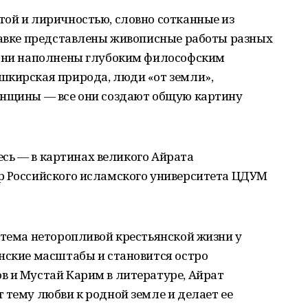
той и лиричностью, словно сотканные из
ставке представлены живописные работы разных
 они наполнены глубоким философским
шкирская природа, люди «от земли»,
енщины — все они создают общую картину
десь — в картинах великого Айрата
р Российского исламского университета ЦДУМ
 тема неторопливой крестьянской жизни у
нские масштабы и становится остро
в и Мустай Карим в литературе, Айрат
 тему любви к родной земле и делает ее