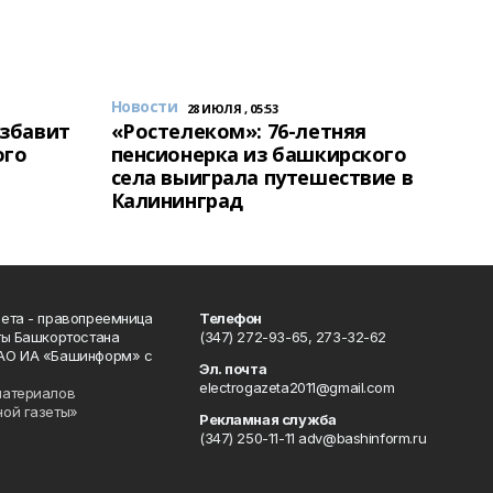
Новости
28 ИЮЛЯ , 05:53
избавит
«Ростелеком»: 76-летняя
ого
пенсионерка из башкирского
села выиграла путешествие в
Калининград
ета - правопреемница
Телефон
ты Башкортостана
(347) 272-93-65, 273-32-62
АО ИА «Башинформ» с
Эл. почта
electrogazeta2011@gmail.com
материалов
ной газеты»
Рекламная служба
(347) 250-11-11 adv@bashinform.ru