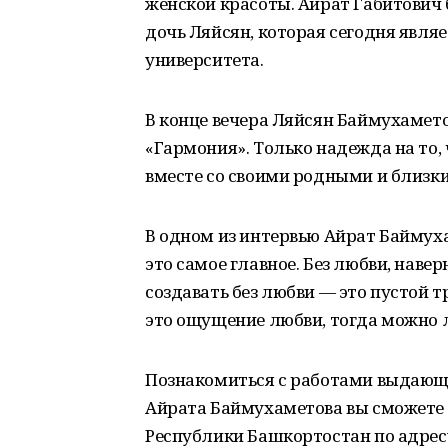
женской красоты. Айрат Габитович 
дочь Ляйсян, которая сегодня явля
университета.
В конце вечера Ляйсян Баймухамет
«Гармония». Только надежда на то,
вместе со своими родными и близк
В одном из интервью Айрат Баймуха
это самое главное. Без любви, наверн
создавать без любви — это пустой т
это ощущение любви, тогда можно 
Познакомиться с работами выдающе
Айрата Баймухаметова вы сможете 
Республики Башкортостан по адресу: