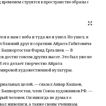
 временем струятся в пространстве образы с
ся к нам с неба и туда же и ушел. Но ушел, к
л близкий друг и соратник Айрата Габитовича
 Башкортостан Фарид Ергалиев. — В
 достиг совсем других высот. Это был уже не
И это делает творчество Айрата
 мировой художественной культуры.
риальных целей, — сказал Анвар Кашаев,
 Башкортостан, член Союза художников РФ. —
рый человек. Он никогда не думал о
авал живописи, а также своим ученикам.