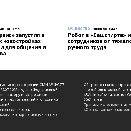
Общество
 ИЮЛЯ , 12:59
30 ИЮЛЯ , 04:47
вис» запустил в
Робот в «Башспирте» 
х новостройках
сотрудников от тяжёл
и для общения и
ручного труда
ва
льство о регистрации СМИ № ФС77-
Общественная электрогаз
 27.07.2012 выдано Федеральной
первой электронной газе
по надзору в сфере связи,
«БАШвестЪ» (издается О
ионных технологий и массовых
2001 года).
аций.
Правила использования 
ещено для детей.
«Общественной электрон
ьзовании персональных данных