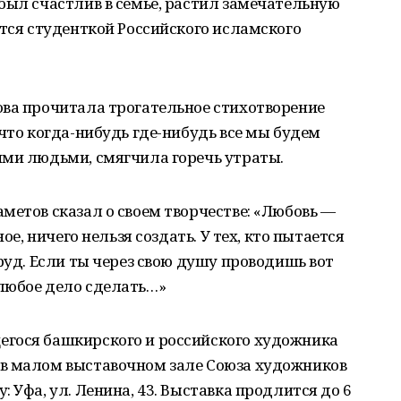
был счастлив в семье, растил замечательную
ется студенткой Российского исламского
ова прочитала трогательное стихотворение
 что когда-нибудь где-нибудь все мы будем
ими людьми, смягчила горечь утраты.
метов сказал о своем творчестве: «Любовь —
ое, ничего нельзя создать. У тех, кто пытается
руд. Если ты через свою душу проводишь вот
любое дело сделать…»
гося башкирского и российского художника
в малом выставочном зале Союза художников
 Уфа, ул. Ленина, 43. Выставка продлится до 6