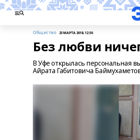
Общество
23 МАРТА 2018, 12:30
Без любви ничег
В Уфе открылась персональная 
Айрата Габитовича Баймухаметов