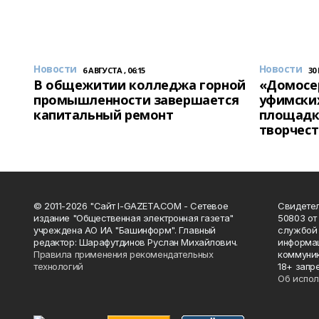
Новости
Новости
6 АВГУСТА , 06:15
30
В общежитии колледжа горной
«Домосер
промышленности завершается
уфимски
капитальный ремонт
площадк
творчест
© 2011-2026 "Сайт I-GAZETA.COM - Сетевое
Свидете
издание "Общественная электронная газета"
50803 от
учреждена АО ИА "Башинформ". Главный
службой 
редактор: Шарафутдинов Руслан Михайлович.
информац
Правила применения рекомендательных
коммуник
технологий
18+ запр
Об испол