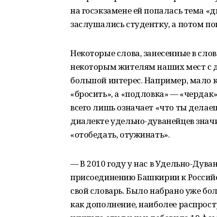
на госэкзамене ей попалась тема «
заслушались студентку, а потом по
Некоторые слова, занесенные в сл
некоторым жителям наших мест с д
большой интерес. Например, мало кт
«бросить», а «подловка» — «чердак
всего лишь означает «что ты делае
диалекте удельно-дуванейцев значит
«отобедать, отужинать».
— В 2010 году у нас в Удельно-Дув
присоединению Башкирии к Российск
свой словарь. Было набрано уже бо
как дополнение, наиболее распрос