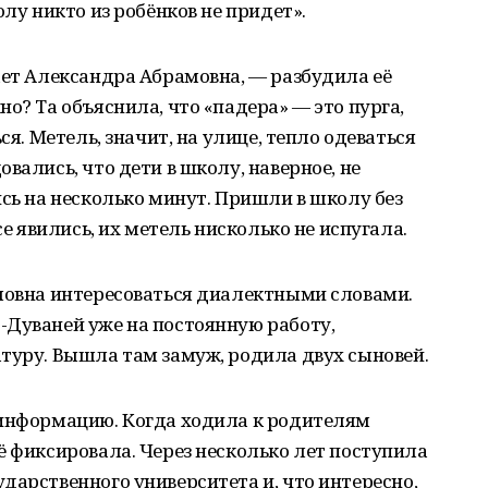
олу никто из робёнков не придет».
ает Александра Абрамовна, — разбудила её
о? Та объяснила, что «падера» — это пурга,
ся. Метель, значит, на улице, тепло одеваться
вались, что дети в школу, наверное, не
ись на несколько минут. Пришли в школу без
се явились, их метель нисколько не испугала.
амовна интересоваться диалектными словами.
-Дуваней уже на постоянную работу,
туру. Вышла там замуж, родила двух сыновей.
 информацию. Когда ходила к родителям
ё фиксировала. Через несколько лет поступила
дарственного университета и, что интересно,