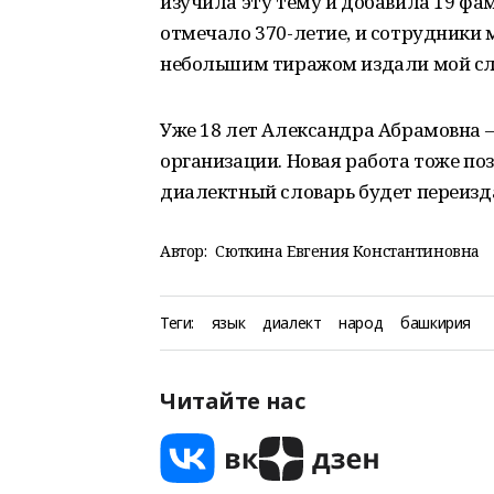
изучила эту тему и добавила 19 фам
отмечало 370-летие, и сотрудники
небольшим тиражом издали мой сл
Уже 18 лет Александра Абрамовна 
организации. Новая работа тоже по
диалектный словарь будет переизд
Автор:
Сюткина Евгения Константиновна
Теги:
язык
диалект
народ
башкирия
Читайте нас