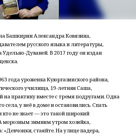
на Башкирии Александра Ковязина,
давателем русского языка и литературы,
 Удельно-Дуваней. В 2017 году он издан
щенска.
 1963 года уроженка Куюргазинского района,
ического училища, 19-летняя Саша,
й на практику вместе с тремя подругами. Одна
 села, у неё в доме и остановились. Спать
 кто не знает — это такой широкий
А морозным зимним утром хозяйка,
: «Девчонки, стаяйте. На улице падера,