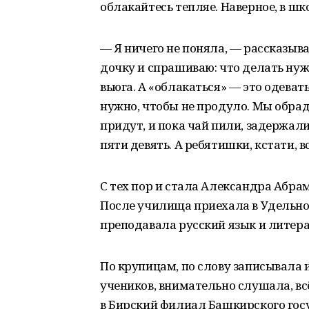
облакайтесь тепляе. Наверное, в шк
— Я ничего не поняла, — рассказыв
дочку и спрашиваю: что делать нужн
вьюга. А «облакаться» — это одевать
нужно, чтобы не продуло. Мы обрадо
придут, и пока чай пили, задержал
пяти девять. А ребятишки, кстати, в
С тех пор и стала Александра Абр
После училища приехала в Удельно
преподавала русский язык и литера
По крупицам, по слову записывала
учеников, внимательно слушала, вс
в Бирский филиал Башкирского госу