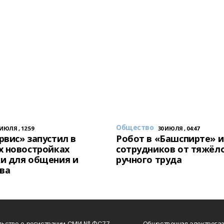
Общество
 ИЮЛЯ , 12:59
30 ИЮЛЯ , 04:47
вис» запустил в
Робот в «Башспирте» 
х новостройках
сотрудников от тяжёл
и для общения и
ручного труда
ва
льство о регистрации СМИ № ФС77-
Общественная электрогаз