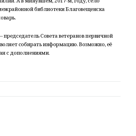
илий. А в минувшем, 2017-м, году, село
 межрайонной библиотеки Благовещенска
оварь.
— председатель Совета ветеранов первичной
зволяет собирать информацию. Возможно, её
ан с дополнениями.