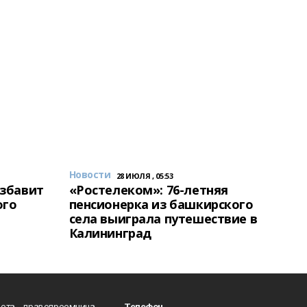
Новости
28 ИЮЛЯ , 05:53
избавит
«Ростелеком»: 76-летняя
ого
пенсионерка из башкирского
села выиграла путешествие в
Калининград
ета - правопреемница
Телефон