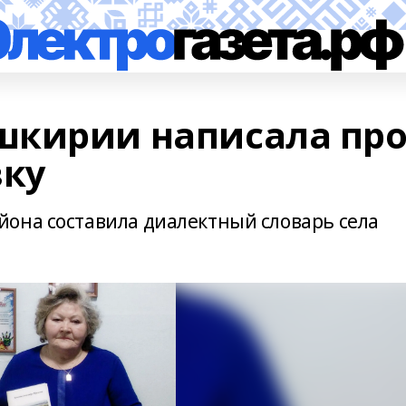
шкирии написала пр
вку
она составила диалектный словарь села