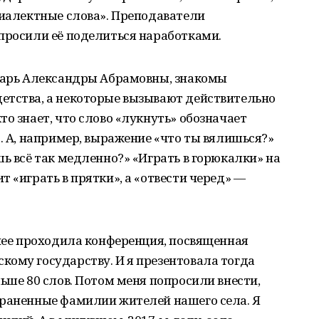
диалектные слова». Преподаватели
просили её поделиться наработками.
оварь Александры Абрамовны, знакомы
етства, а некоторые вызывают действительно
о знает, что слово «лукнуть» обозначает
». А, например, выражение «что ты вялишься?»
шь всё так медленно?» «Играть в горюкалки» на
 «играть в прятки», а «отвести черед» —
анее проходила конференция, посвященная
ому государству. И я презентовала тогда
льше 80 слов. Потом меня попросили внести,
траненные фамилии жителей нашего села. Я