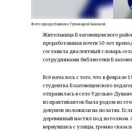
Фото предоставлено Гульнарой Баневой.
Жительница Благовещенского райо
проработавшая почти 50 лет препо
составила диалектный словарь села
сотрудниками библиотеки Благове
Всё началось с того, что в феврале
студентка Благовещенского педагог
отправилась в село Удельно-Дуване
из практиканток была родом из этого
девушек положили на полатях. Если
деревянный настил под потолком. 
вернувшись с улицы, громко сказала