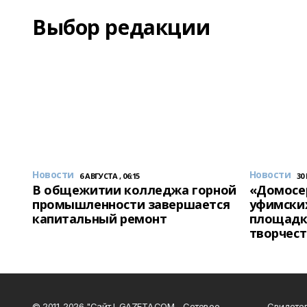
Выбор редакции
Новости
Новости
6 АВГУСТА , 06:15
30
В общежитии колледжа горной
«Домосер
промышленности завершается
уфимски
капитальный ремонт
площадк
творчест
© 2011-2026 "Сайт I-GAZETA.COM - Сетевое
Свидете