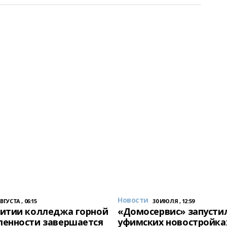
Новости
АВГУСТА , 06:15
30 ИЮЛЯ , 12:59
итии колледжа горной
«Домосервис» запустил
енности завершается
уфимских новостройка