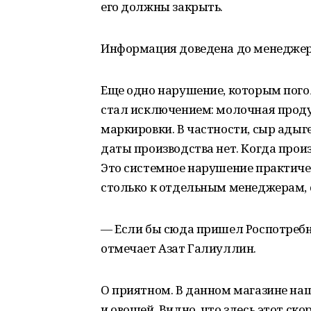
его должны закрыть.
Информация доведена до менеджер
Еще одно нарушение, которым пого
стал исключением: молочная проду
маркировки. В частности, сыр адыге
даты производства нет. Когда прои
Это системное нарушение практическ
столько к отдельным менеджерам, с
— Если бы сюда пришел Роспотребна
отмечает Азат Галиуллин.
О приятном. В данном магазине на
и овощей. Видно, что здесь этот с