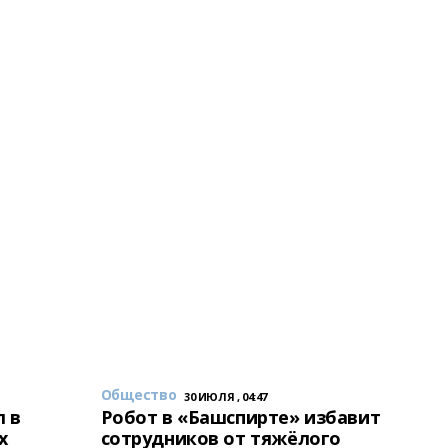
Общество
30 ИЮЛЯ , 04:47
 в
Робот в «Башспирте» избавит
х
сотрудников от тяжёлого