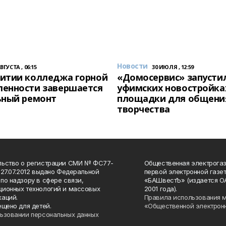
Новости
АВГУСТА , 06:15
30 ИЮЛЯ , 12:59
итии колледжа горной
«Домосервис» запустил
енности завершается
уфимских новостройка
ьный ремонт
площадки для общени
творчества
льство о регистрации СМИ № ФС77-
Общественная электрогаз
 27.07.2012 выдано Федеральной
первой электронной газе
по надзору в сфере связи,
«БАШвестЪ» (издается О
ионных технологий и массовых
2001 года).
аций.
Правила использования 
ещено для детей.
«Общественной электрон
ьзовании персональных данных