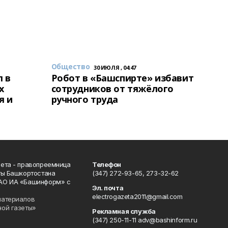
Общество
30 ИЮЛЯ , 04:47
 в
Робот в «Башспирте» избавит
х
сотрудников от тяжёлого
я и
ручного труда
ета - правопреемница
Телефон
ты Башкортостана
(347) 272-93-65, 273-32-62
АО ИА «Башинформ» с
Эл. почта
electrogazeta2011@gmail.com
материалов
ной газеты»
Рекламная служба
(347) 250-11-11 adv@bashinform.ru