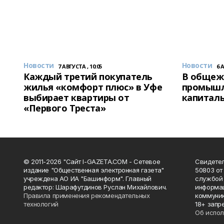
Новости
Новости
7 АВГУСТА , 10:05
6 
Каждый третий покупатель
В общеж
жилья «комфорт плюс» в Уфе
промышл
выбирает квартиры от
капитал
«Первого Треста»
© 2011-2026 "Сайт I-GAZETA.COM - Сетевое
Свидете
издание "Общественная электронная газета"
50803 от
учреждена АО ИА "Башинформ". Главный
службой 
редактор: Шарафутдинов Руслан Михайлович.
информац
Правила применения рекомендательных
коммуник
технологий
18+ запр
Об испол