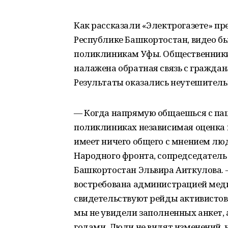
Как рассказали «Электрогазете» п
Республике Башкортостан, видео бы
поликлиникам Уфы. Общественники
налажена обратная связь с граждан
Результаты оказались неутешител
— Когда напрямую общаешься с паци
поликлиниках независимая оценка 
имеет ничего общего с мнением лю
Народного фронта, сопредседатель
Башкортостан Эльвира Аиткулова. 
востребована администрацией мед
свидетельствуют рейды активистов
мы не увидели заполненных анкет, 
годами. Люди не видят изменений,