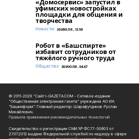
«Домосервис» запустил в
уфимских новостройках
площадки для общения и
творчества
Новости
30 ИЮЛЯ , 12:59
Робот в «Башспирте»
избавит сотрудников от
тяжёлого ручного труда
Общество
30 ИЮЛЯ , 04:47
© 2011-2026 "Сайт I-GAZETA.COM - Сетевое издание
"Общественная электронная газета" учреждена АО ИА
"Башинформ". Главный редактор: Шарафутдинов Руслан
Михайлович.
Правила применения рекомендательных технологий
Свидетельство о регистрации СМИ № ФС77-50803 от
27.07.2012 выдано Федеральной службой по надзору в сфере