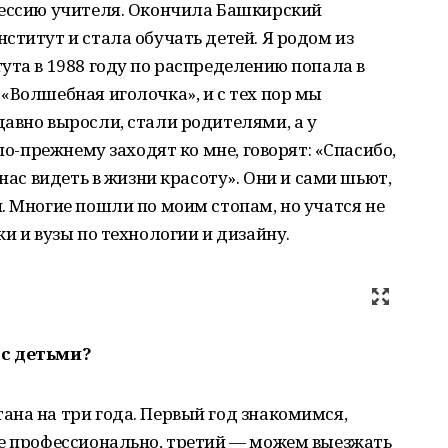
фессию учителя. Окончила Башкирский
ститут и стала обучать детей. Я родом из
ута в 1988 году по распределению попала в
«Волшебная иголочка», и с тех пор мы
авно выросли, стали родителями, а у
по-прежнему заходят ко мне, говорят: «Спасибо,
 нас видеть в жизни красоту». Они и сами шьют,
. Многие пошли по моим стопам, но учатся не
и и вузы по технологии и дизайну.
 с детьми?
на на три года. Первый год знакомимся,
же профессионально, третий — можем выезжать