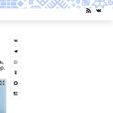
ь,
р.