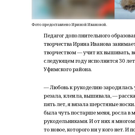
Фото предоставлено Ириной Ивановой.
Педагог дополнительного образова
творчества Ирина Иванова занимае
творчеством — учит их вышивать, в
следующем году исполнится 30 лет,
Уфимского района.
— Любовь к рукоделию зародилась у
резала, клеила, вышивала, — расск
пять лет, я вязала шерстяные носки
была чуть постарше меня, росла в м
рукодельниками. И от них я многом
то новое, которого ни у кого нет. 