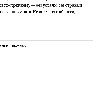
ь по-прежнему — без устали, без страха и
их планов много. Не иначе, все обереги,
вание
выставки