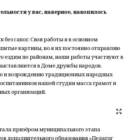
ельности у вас, наверное, накопилось
к без сапог. Свои работы я в основном
ышитые картины, но я их постоянно отправляю
о ездим по районам, наши работы участвуют в
 выставляются в Доме дружбы народов.
нию и возрождению традиционных народных
воспитанников нашей студии масса грамот и
ных организаций.
тала призёром муниципального этапа
гов дополнительного образования «Педагог