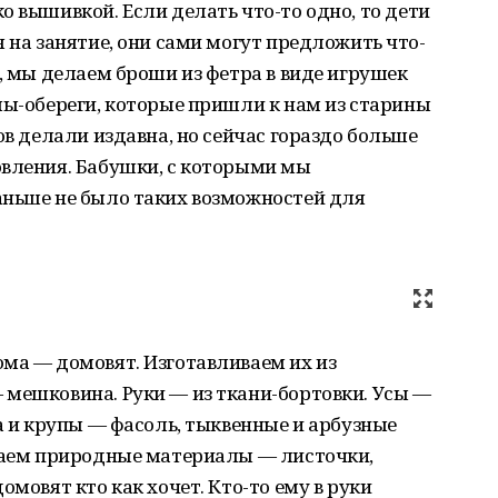
о вышивкой. Если делать что-то одно, то дети
 на занятие, они сами могут предложить что-
р, мы делаем броши из фетра в виде игрушек
лы-обереги, которые пришли к нам из старины
ов делали издавна, но сейчас гораздо больше
овления. Бабушки, с которыми мы
аньше не было таких возможностей для
ма — домовят. Изготавливаем их из
 мешковина. Руки — из ткани-бортовки. Усы —
на и крупы — фасоль, тыквенные и арбузные
ираем природные материалы — листочки,
омовят кто как хочет. Кто-то ему в руки