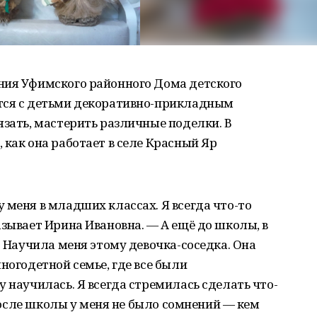
ния Уфимского районного Дома детского
тся с детьми декоративно-прикладным
язать, мастерить различные поделки. В
 как она работает в селе Красный Яр
 меня в младших классах. Я всегда что-то
азывает Ирина Ивановна. — А ещё до школы, в
. Научила меня этому девочка-соседка. Она
ногодетной семье, где все были
у научилась. Я всегда стремилась сделать что-
И после школы у меня не было сомнений — кем