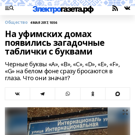
Общество
4 МАЯ 2017, 10:56
На уфимских домах
появились загадочные
таблички с буквами
Черные буквы «A», «B», «C», «D», «E», «F»,
«G» на белом фоне сразу бросаются в
глаза. Что они значат?