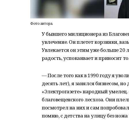
Фото автора.
У бывшего милиционера из Благов
увлечение. Он плетет корзинки, ваз
Увлекается он этим уже больше 20 л
радость, успокаивает и приносит т
— После того как в 1990 году я уво
десять лет), я занялся бизнесом, но
«Электрогазете» народный умелец.
благовещенского лесхоза. Они плели
посмотрел на них и сам попробовал п
помню, с детства на улицу без ножа 