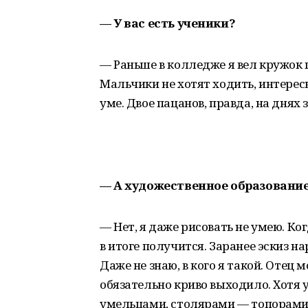
— У вас есть ученики?
— Раньше в колледже я вел кружок 
Мальчики не хотят ходить, интерес
уме. Двое пацанов, правда, на днях
— А художественное образование 
— Нет, я даже рисовать не умею. Ко
в итоге получится. Заранее эскиз на
Даже не знаю, в кого я такой. Отец 
обязательно криво выходило. Хотя
умельцами, столярами — топорами 