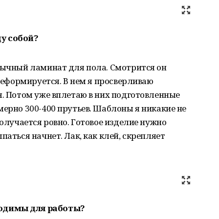
ду собой?
обычный ламинат для пола. Смотрится он
 деформируется. В нем я просверливаю
я. Потом уже вплетаю в них подготовленные
мерно 300-400 прутьев. Шаблоны я никакие не
получается ровно. Готовое изделие нужно
паться начнет. Лак, как клей, скрепляет
одимы для работы?