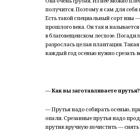
Она очень грубая. Из нее можно пле
получится. Поэтому я сам для себя
Есть такой специальный сорт ивы — 
прошлого века. Он так и называетс
в благовещенском лесхозе. Посадил 
разрослась целая плантация. Такая 
каждый год осенью нужно срезать ве
— Как вы заготавливаете прутья?
— Прутья надо собирать осенью, пр
опали. Срезанные прутья надо прод
прутик вручную почистить — снять 