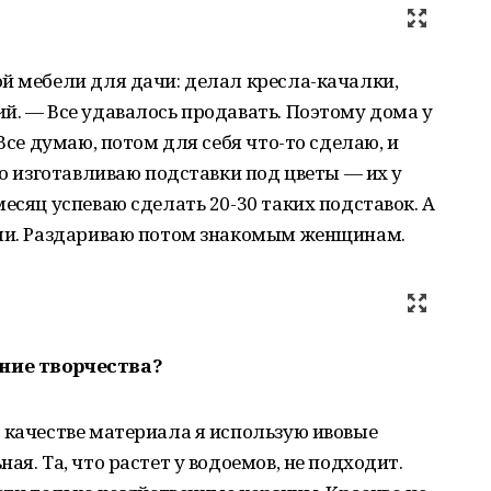
й мебели для дачи: делал кресла-качалки,
й. — Все удавалось продавать. Поэтому дома у
 Все думаю, потом для себя что-то сделаю, и
го изготавливаю подставки под цветы — их у
есяц успеваю сделать 20-30 таких подставок. А
уши. Раздариваю потом знакомым женщинам.
ние творчества?
 качестве материала я использую ивовые
ая. Та, что растет у водоемов, не подходит.