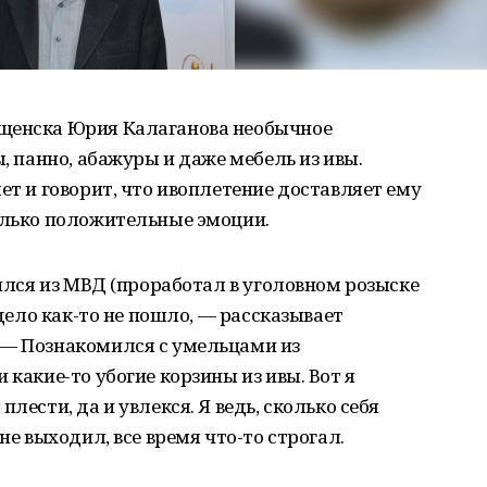
ещенска Юрия Калаганова необычное
ы, панно, абажуры и даже мебель из ивы.
ет и говорит, что ивоплетение доставляет ему
олько положительные эмоции.
лился из МВД (проработал в уголовном розыске
 дело как-то не пошло, — рассказывает
 — Познакомился с умельцами из
 какие-то убогие корзины из ивы. Вот я
лести, да и увлекся. Я ведь, сколько себя
не выходил, все время что-то строгал.