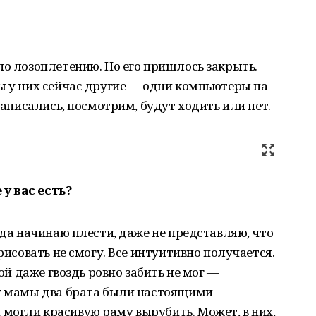
по лозоплетению. Но его пришлось закрыть.
ы у них сейчас другие — одни компьютеры на
 записались, посмотрим, будут ходить или нет.
у вас есть?
гда начинаю плести, даже не представляю, что
рисовать не смогу. Все интуитивно получается.
мой даже гвоздь ровно забить не мог —
 у мамы два брата были настоящими
могли красивую раму вырубить. Может, в них,