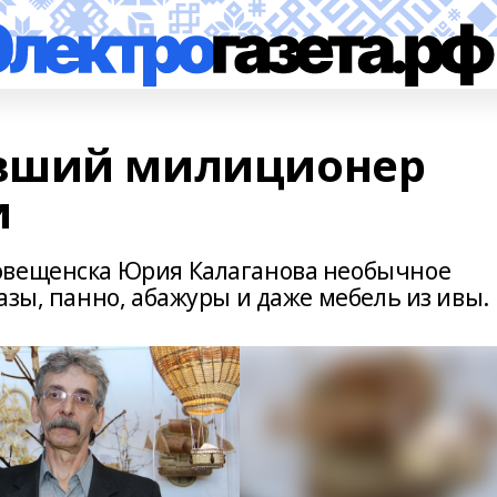
вший милиционер
и
овещенска Юрия Калаганова необычное
азы, панно, абажуры и даже мебель из ивы.