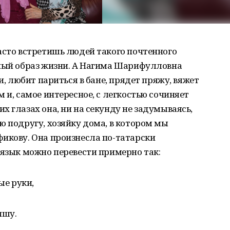
асто встретишь людей такого почтенного
вный образ жизни. А Нагима Шарифулловна
и, любит париться в бане, прядет пряжу, вяжет
 и, самое интересное, с легкостью сочиняет
х глазах она, ни на секунду не задумываясь,
ю подругу, хозяйку дома, в котором мы
икову. Она произнесла по-татарски
 язык можно перевести примерно так:
ые руки,
пшу.