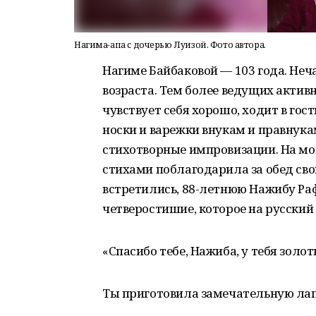
Нагима-апа с дочерью Луизой. Фото автора.
Нагиме Байбаковой — 103 года. Неч
возраста. Тем более ведущих акти
чувствует себя хорошо, ходит в гост
носки и варежки внукам и правнукам
стихотворные импровизации. На мои
стихами поблагодарила за обед сво
встретились, 88-летнюю Нажибу Раф
четверостишие, которое на русский
«Спасибо тебе, Нажиба, у тебя золот
Ты приготовила замечательную ла