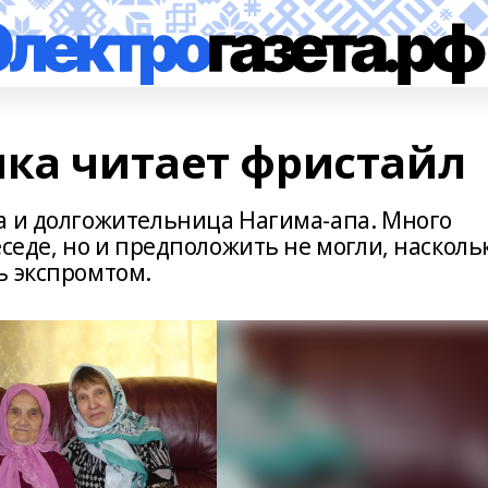
мка читает фристайл
а и долгожительница Нагима-апа. Много
еседе, но и предположить не могли, насколь
ь экспромтом.