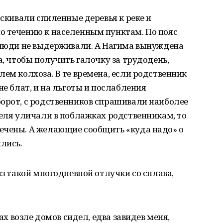
аскивали спиленные деревья к реке и
о течению к населенным пунктам. По пояс
, люди не выдерживали. А Нагима вынуждена
а, чтобы получить галочку за трудодень,
лем колхоза. В те времена, если родственник
не блат, и на льготы и послабления
борот, с родственников спрашивали наиболее
теля уличали в поблажках родственникам, то
ечены. А желающие сообщить «куда надо» о
лись.
из такой многодневной отлучки со сплава,
ках возле домов сидел, едва завидев меня,