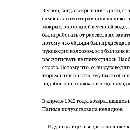
Весной, когда вскрывались реки, ст
самосплавом отправляли их ниже п
мокрые, в холодной весенней воде
была работать от рассвета до закат
потому что её дядя был председате
руководил колхозом, это был вовсе 
рассчитывать не приходилось. Нао
строго. Потому что, если руководи
тюрьма или ссылка ему были обесп
подобных поблажках всегда находи
В апреле 1942 года, возвратившись 
Нагима почувствовала неладное.
— Иду по улице, а все, кто на лавоч