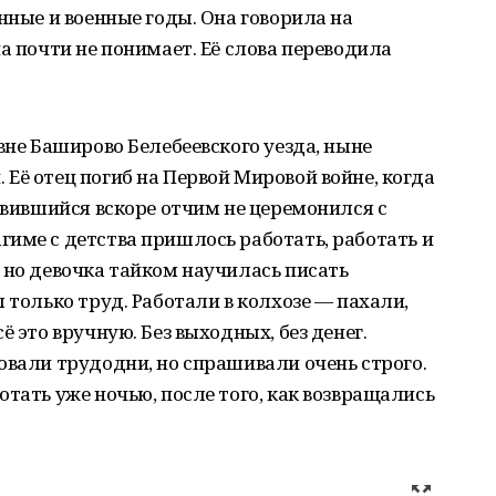
нные и военные годы. Она говорила на
а почти не понимает. Её слова переводила
вне Баширово Белебеевского уезда, ныне
Её отец погиб на Первой Мировой войне, когда
оявившийся вскоре отчим не церемонился с
име с детства пришлось работать, работать и
 но девочка тайком научилась писать
 только труд. Работали в колхозе — пахали,
ё это вручную. Без выходных, без денег.
овали трудодни, но спрашивали очень строго.
отать уже ночью, после того, как возвращались