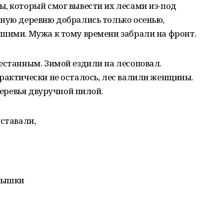
, который смог вывести их лесами из-под
дную деревню добрались только осенью,
бшими. Мужа к тому времени забрали на фронт.
естанным. Зимой ездили на лесоповал.
рактически не осталось, лес валили женщины.
 деревья двуручной пилой.
уставали,
едышки