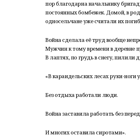
пор благодарна начальнику бригады
постоянных бомбежек. Домой, в ро
односельчане уже считали их поги
Война сделала её труд вообще непр
Мужчин к тому времени в деревне п
В лаптях, по грудь в снегу, пилили
«В караидельских лесах руки-ноги 
Без отдыха работали люди.
Война заставила работать без пер
И многих оставила сиротами».