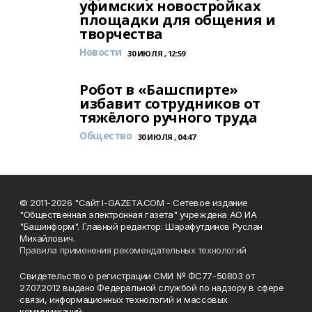
уфимских новостройках
площадки для общения и
творчества
Новости
30 ИЮЛЯ , 12:59
Робот в «Башспирте»
избавит сотрудников от
тяжёлого ручного труда
Общество
30 ИЮЛЯ , 04:47
© 2011-2026 "Сайт I-GAZETA.COM - Сетевое издание
"Общественная электронная газета" учреждена АО ИА
"Башинформ". Главный редактор: Шарафутдинов Руслан
Михайлович.
Правила применения рекомендательных технологий
Свидетельство о регистрации СМИ № ФС77-50803 от
27.07.2012 выдано Федеральной службой по надзору в сфере
связи, информационных технологий и массовых
коммуникаций.