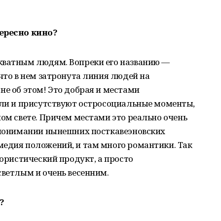
тересно кино?
кватным людям. Вопреки его названию —
 что в нем затронута линия людей на
не об этом! Это добрая и местами
если и присутствуют остросоциальные моменты,
ном свете. Причем местами это реально очень
в понимании нынешних посткавеэновских
медия положений, и там много романтики. Так
мористический продукт, а просто
светлым и очень весенним.
?