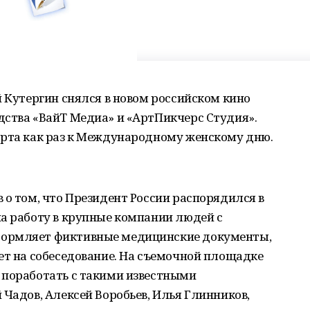
й Кутергин снялся в новом российском кино
дства «ВайТ Медиа» и «АртПикчерс Студия».
арта как раз к Международному женскому дню.
 о том, что Президент России распорядился в
на работу в крупные компании людей с
формляет фиктивные медицинские документы,
ет на собеседование. На съемочной площадке
 поработать с такими известными
 Чадов, Алексей Воробьев, Илья Глинников,