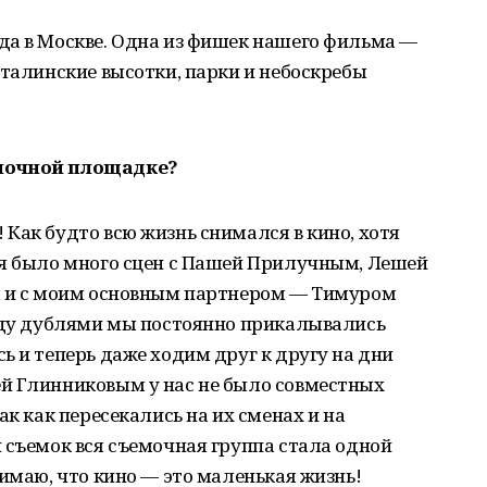
да в Москве. Одна из фишек нашего фильма —
сталинские высотки, парки и небоскребы
емочной площадке?
Как будто всю жизнь снимался в кино, хотя
ня было много сцен с Пашей Прилучным, Лешей
, и с моим основным партнером — Тимуром
ежду дублями мы постоянно прикалывались
ь и теперь даже ходим друг к другу на дни
й Глинниковым у нас не было совместных
ак как пересекались на их сменах и на
 съемок вся съемочная группа стала одной
нимаю, что кино — это маленькая жизнь!