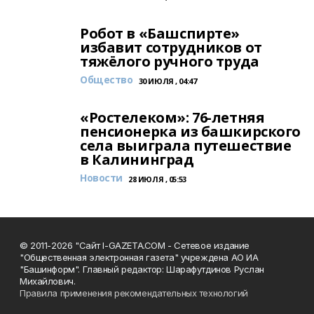
Робот в «Башспирте»
избавит сотрудников от
тяжёлого ручного труда
Общество
30 ИЮЛЯ , 04:47
«Ростелеком»: 76-летняя
пенсионерка из башкирского
села выиграла путешествие
в Калининград
Новости
28 ИЮЛЯ , 05:53
© 2011-2026 "Сайт I-GAZETA.COM - Сетевое издание
"Общественная электронная газета" учреждена АО ИА
"Башинформ". Главный редактор: Шарафутдинов Руслан
Михайлович.
Правила применения рекомендательных технологий