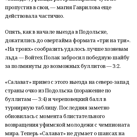
пропустив в свои, — магия Гаврилова еще
действовала частично.
Опять, как в начале выезда в Подольске,
докатились до овертайма формата «три на три».
«На троих» сообразить удалось лучше хозяевам
льда — Войтех Полак забросил победную шайбу
за полминуты до возможных буллитов — 3:2.
«Салават» привез с этого выезда на северо-запад
страны очко из Подольска (поражение по
буллитам — 3:4) и череповецкий балл в
турнирную таблицу. Последняя заметно
обновилась с момента блистательного
возвращения уфимской молодежи с чемпионата
мира. Теперь «Салават» не думает о шансах на