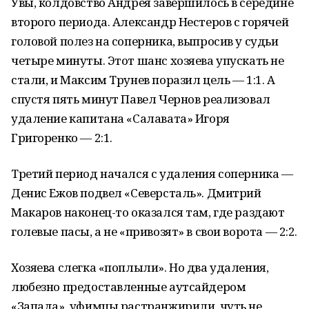
Увы, колдовство Андрея завершилось в середине
второго периода. Александр Нестеров с горячей
головой полез на соперника, выпросив у судьи
четыре минуты. Этот шанс хозяева упускать не
стали, и Максим Трунев поразил цель — 1:1. А
спустя пять минут Павел Чернов реализовал
удаление капитана «Салавата» Игоря
Григоренко — 2:1.
Третий период начался с удаления соперника —
Денис Ежов подвел «Северсталь». Дмитрий
Макаров наконец-то оказался там, где раздают
голевые пасы, а не «привозят» в свои ворота — 2:2.
Хозяева слегка «поплыли». Но два удаления,
любезно предоставленные аутсайдером
«Запада», уфимцы растранжирили, чуть не