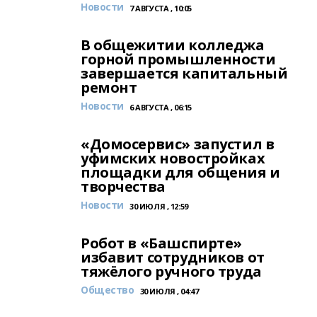
Новости
7 АВГУСТА , 10:05
В общежитии колледжа
горной промышленности
завершается капитальный
ремонт
Новости
6 АВГУСТА , 06:15
«Домосервис» запустил в
уфимских новостройках
площадки для общения и
творчества
Новости
30 ИЮЛЯ , 12:59
Робот в «Башспирте»
избавит сотрудников от
тяжёлого ручного труда
Общество
30 ИЮЛЯ , 04:47