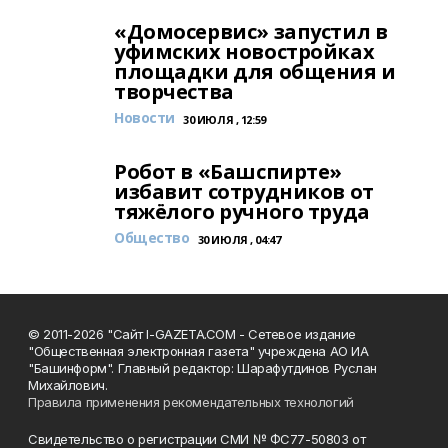
«Домосервис» запустил в
уфимских новостройках
площадки для общения и
творчества
Новости
30 ИЮЛЯ , 12:59
Робот в «Башспирте»
избавит сотрудников от
тяжёлого ручного труда
Общество
30 ИЮЛЯ , 04:47
© 2011-2026 "Сайт I-GAZETA.COM - Сетевое издание
"Общественная электронная газета" учреждена АО ИА
"Башинформ". Главный редактор: Шарафутдинов Руслан
Михайлович.
Правила применения рекомендательных технологий
Свидетельство о регистрации СМИ № ФС77-50803 от