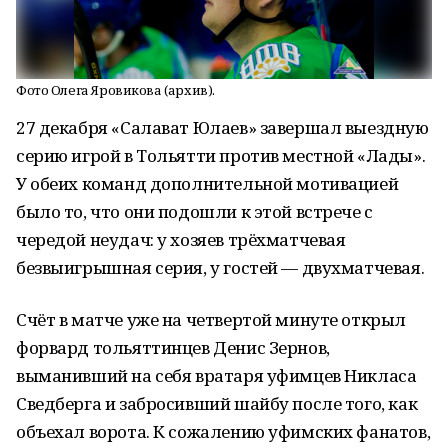
Фото Олега Яровикова (архив).
27 декабря «Салават Юлаев» завершал выездную
серию игрой в Тольятти против местной «Лады».
У обеих команд дополнительной мотивацией
было то, что они подошли к этой встрече с
чередой неудач: у хозяев трёхматчевая
безвыигрышная серия, у гостей — двухматчевая.
Счёт в матче уже на четвертой минуте открыл
форвард тольяттинцев Денис Зернов,
выманивший на себя вратаря уфимцев Никласа
Сведберга и забросивший шайбу после того, как
объехал ворота. К сожалению уфимских фанатов,