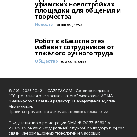
уфимских новостройках
площадки для общения и
творчества
Новости
30 ИЮЛЯ , 12:59
Робот в «Башспирте»
избавит сотрудников от
тяжёлого ручного труда
Общество
30 ИЮЛЯ , 04:47
© 2011-2026 "Сайт I-GAZETA.COM - Сетевое издание
"Общественная электронная газета" учреждена АО ИА
"Башинформ". Главный редактор: Шарафутдинов Руслан
Михайлович.
Правила применения рекомендательных технологий
Свидетельство о регистрации СМИ № ФС77-50803 от
27.07.2012 выдано Федеральной службой по надзору в сфере
связи, информационных технологий и массовых