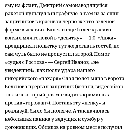
ему на фланг, Дмитрий самонаводящейся
ракетой пульнул в штрафную, а там из-за спин
защитников в красивой черно-желто-зеленой
форме выскочил Ванек и еще более красиво
вонзил мяч головой в «девятку» — 1:0. «Анжи»
предпринял попытку тут же догнать гостей, но
сам чуть было не пропустил второй. Помог
«судья с Ростова» — Сергей Иванов, «не
увидевший», как после удара нашего
нигерийского «пахаря» Слая полет мяча в ворота
Беленова прервал защитник (кстати, видеообзор
также в который раз «не видит» криминала
против «горожан»). Поставь эту «пенку» и
реализуй, было бы полегче. А так началась
небольшая паника у ведущих и сумбур у
догоняющих. Обляков на ровном месте получил