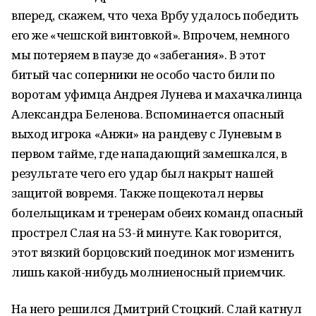
вперед, скажем, что чеха Врбу удалось победить
его же «чешской винтовкой». Впрочем, немного
мы потеряем в паузе до «забегания». В этот
битый час соперники не особо часто били по
воротам уфимца Андрея Лунева и махачкалинца
Александра Беленова. Вспоминается опасный
выход игрока «Анжи» на рандеву с Луневым в
первом тайме, где нападающий замешкался, в
результате чего его удар был накрыт нашей
защитой вовремя. Также пощекотал нервы
болельщикам и тренерам обеих команд опасный
прострел Слая на 53-й минуте. Как говорится,
этот вязкий борцовский поединок мог изменить
лишь какой-нибудь молниеносный приемчик.
На него решился Дмитрий Стоцкий. Слай катнул