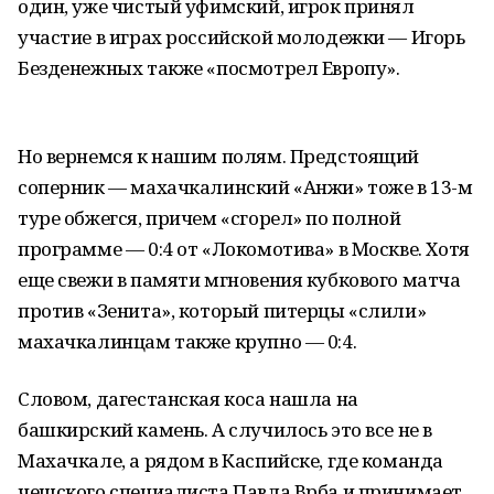
один, уже чистый уфимский, игрок принял
участие в играх российской молодежки — Игорь
Безденежных также «посмотрел Европу».
Но вернемся к нашим полям. Предстоящий
соперник — махачкалинский «Анжи» тоже в 13-м
туре обжегся, причем «сгорел» по полной
программе — 0:4 от «Локомотива» в Москве. Хотя
еще свежи в памяти мгновения кубкового матча
против «Зенита», который питерцы «слили»
махачкалинцам также крупно — 0:4.
Словом, дагестанская коса нашла на
башкирский камень. А случилось это все не в
Махачкале, а рядом в Каспийске, где команда
чешского специалиста Павла Врба и принимает