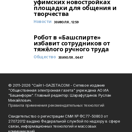
уфимских новостройках
площадки для общения и
творчества
Новости
30 ИЮЛЯ , 12:59
Робот в «Башспирте»
избавит сотрудников от
тяжёлого ручного труда
Общество
30 ИЮЛЯ , 04:47
© 2011-2026 "Сайт I-GAZETA.COM - Сетевое издание
"Общественная электронная газета" учреждена АО ИА
"Башинформ". Главный редактор: Шарафутдинов Руслан
Михайлович.
Правила применения рекомендательных технологий
Свидетельство о регистрации СМИ № ФС77-50803 от
27.07.2012 выдано Федеральной службой по надзору в сфере
связи, информационных технологий и массовых
коммуникаций.