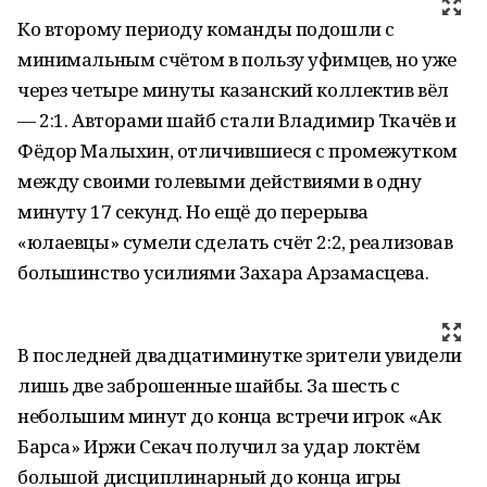
Ко второму периоду команды подошли с
минимальным счётом в пользу уфимцев, но уже
через четыре минуты казанский коллектив вёл
— 2:1. Авторами шайб стали Владимир Ткачёв и
Фёдор Малыхин, отличившиеся с промежутком
между своими голевыми действиями в одну
минуту 17 секунд. Но ещё до перерыва
«юлаевцы» сумели сделать счёт 2:2, реализовав
большинство усилиями Захара Арзамасцева.
В последней двадцатиминутке зрители увидели
лишь две заброшенные шайбы. За шесть с
небольшим минут до конца встречи игрок «Ак
Барса» Иржи Секач получил за удар локтём
большой дисциплинарный до конца игры