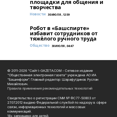
площадки для общения и
творчества
Новости
30 ИЮЛЯ , 12:59
Робот в «Башспирте»
избавит сотрудников от
тяжёлого ручного труда
Общество
30 ИЮЛЯ , 04:47
© 2011-2026 "Сайт I-GAZETA.COM - Сетевое издание
"Общественная электронная газета" учреждена АО ИА
"Башинформ". Главный редактор: Шарафутдинов Руслан
Михайлович.
Правила применения рекомендательных технологий
Свидетельство о регистрации СМИ № ФС77-50803 от
27.07.2012 выдано Федеральной службой по надзору в сфере
связи, информационных технологий и массовых
коммуникаций.
18+ запрещено для детей.