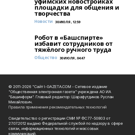
уфимских новостройках
площадки для общения и
творчества
Новости
30 ИЮЛЯ , 12:59
Робот в «Башспирте»
избавит сотрудников от
тяжёлого ручного труда
Общество
30 ИЮЛЯ , 04:47
© 2011-2026 "Сайт I-GAZETA.COM - Сетевое издание
"Общественная электронная газета" учреждена АО ИА
"Башинформ". Главный редактор: Шарафутдинов Руслан
Михайлович.
Правила применения рекомендательных технологий
Свидетельство о регистрации СМИ № ФС77-50803 от
27.07.2012 выдано Федеральной службой по надзору в сфере
связи, информационных технологий и массовых
коммуникаций.