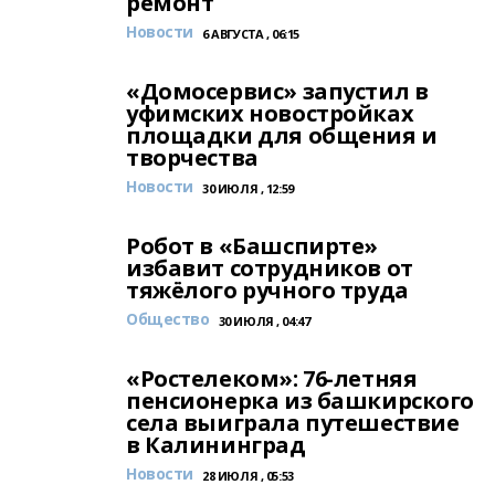
ремонт
Новости
6 АВГУСТА , 06:15
«Домосервис» запустил в
уфимских новостройках
площадки для общения и
творчества
Новости
30 ИЮЛЯ , 12:59
Робот в «Башспирте»
избавит сотрудников от
тяжёлого ручного труда
Общество
30 ИЮЛЯ , 04:47
«Ростелеком»: 76-летняя
пенсионерка из башкирского
села выиграла путешествие
в Калининград
Новости
28 ИЮЛЯ , 05:53