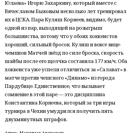
Юлаева» Игорю Захаркину, который вместе с
Вячеславом Быковым несколько лет тренировал
их в ЦСКА. Пара Куляш-Корнеев, видимо, будет
одной из пар, выходящей на розыгрыш
большинства, потому что у обоих хоккеистов
хороший, сильный бросок. Куляш и вовсе вице-
чемпион Матчей звёзд по силе броска, скорость
шайбы после его щелчка составила 177 км/ч. Оба
хоккеиста уже успели отличиться за «Салават» в
матче против чешского «Динамо» из города
Пардубице. Единственное, что вызывает
сомнение в этой паре — это дисциплина
Константина Корнеева, который за три игры
турнира в Чехии умудрился получить пять
двухминутных штрафов.
Автор:
Максимов Александр