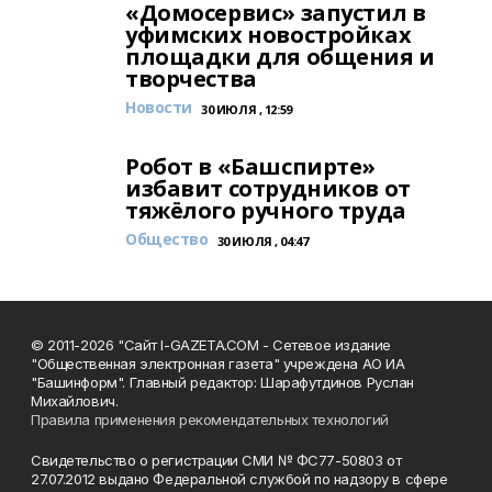
«Домосервис» запустил в
уфимских новостройках
площадки для общения и
творчества
Новости
30 ИЮЛЯ , 12:59
Робот в «Башспирте»
избавит сотрудников от
тяжёлого ручного труда
Общество
30 ИЮЛЯ , 04:47
© 2011-2026 "Сайт I-GAZETA.COM - Сетевое издание
"Общественная электронная газета" учреждена АО ИА
"Башинформ". Главный редактор: Шарафутдинов Руслан
Михайлович.
Правила применения рекомендательных технологий
Свидетельство о регистрации СМИ № ФС77-50803 от
27.07.2012 выдано Федеральной службой по надзору в сфере