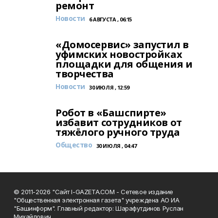
ремонт
Новости
6 АВГУСТА , 06:15
«Домосервис» запустил в
уфимских новостройках
площадки для общения и
творчества
Новости
30 ИЮЛЯ , 12:59
Робот в «Башспирте»
избавит сотрудников от
тяжёлого ручного труда
Общество
30 ИЮЛЯ , 04:47
© 2011-2026 "Сайт I-GAZETA.COM - Сетевое издание
"Общественная электронная газета" учреждена АО ИА
"Башинформ". Главный редактор: Шарафутдинов Руслан
Михайлович.