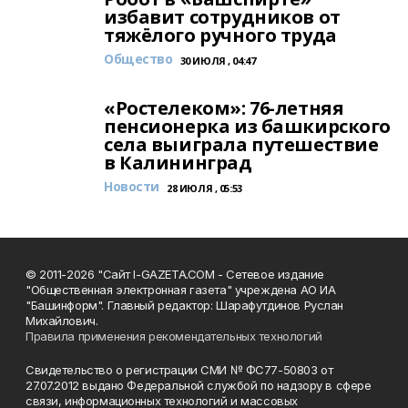
избавит сотрудников от
тяжёлого ручного труда
Общество
30 ИЮЛЯ , 04:47
«Ростелеком»: 76-летняя
пенсионерка из башкирского
села выиграла путешествие
в Калининград
Новости
28 ИЮЛЯ , 05:53
© 2011-2026 "Сайт I-GAZETA.COM - Сетевое издание
"Общественная электронная газета" учреждена АО ИА
"Башинформ". Главный редактор: Шарафутдинов Руслан
Михайлович.
Правила применения рекомендательных технологий
Свидетельство о регистрации СМИ № ФС77-50803 от
27.07.2012 выдано Федеральной службой по надзору в сфере
связи, информационных технологий и массовых