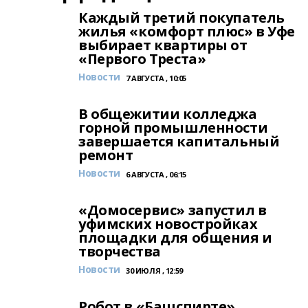
Каждый третий покупатель
жилья «комфорт плюс» в Уфе
выбирает квартиры от
«Первого Треста»
Новости
7 АВГУСТА , 10:05
В общежитии колледжа
горной промышленности
завершается капитальный
ремонт
Новости
6 АВГУСТА , 06:15
«Домосервис» запустил в
уфимских новостройках
площадки для общения и
творчества
Новости
30 ИЮЛЯ , 12:59
Робот в «Башспирте»