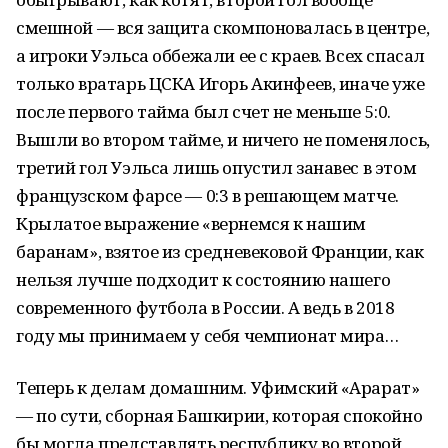
смешной — вся защита скомпоновалась в центре,
а игроки Уэльса оббежали ее с краев. Всех спасал
только вратарь ЦСКА Игорь Акинфеев, иначе уже
после первого тайма был счет не меньше 5:0.
Вышли во втором тайме, и ничего не поменялось,
третий гол Уэльса лишь опустил занавес в этом
французском фарсе — 0:3 в решающем матче.
Крылатое выражение «вернемся к нашим
баранам», взятое из средневековой Франции, как
нельзя лучше подходит к состоянию нашего
современного футбола в России. А ведь в 2018
году мы принимаем у себя чемпионат мира…
Теперь к делам домашним. Уфимский «Арарат»
— по сути, сборная Башкирии, которая спокойно
бы могла представлять республику во второй