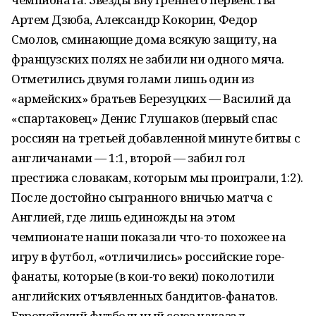
Артем Дзюба, Александр Кокорин, Федор
Смолов, сминающие дома всякую защиту, на
французских полях не забили ни одного мяча.
Отметились двумя голами лишь один из
«армейских» братьев Березуцких — Василий да
«спартаковец» Денис Глушаков (первый спас
россиян на третьей добавленной минуте битвы с
англичанами — 1:1, второй — забил гол
престижа словакам, которым мы проиграли, 1:2).
После достойно сыгранного вничью матча с
Англией, где лишь единожды на этом
чемпионате наши показали что-то похожее на
игру в футбол, «отличились» российские горе-
фанаты, которые (в кои-то веки) поколотили
английских отъявленных бандитов-фанатов.
Европейский футбольный союз наказал