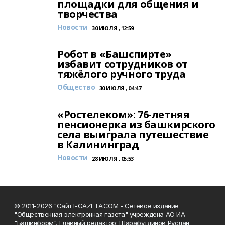
площадки для общения и
творчества
Новости
30 ИЮЛЯ , 12:59
Робот в «Башспирте»
избавит сотрудников от
тяжёлого ручного труда
Общество
30 ИЮЛЯ , 04:47
«Ростелеком»: 76-летняя
пенсионерка из башкирского
села выиграла путешествие
в Калининград
Новости
28 ИЮЛЯ , 05:53
© 2011-2026 "Сайт I-GAZETA.COM - Сетевое издание
"Общественная электронная газета" учреждена АО ИА
"Башинформ". Главный редактор: Шарафутдинов Руслан