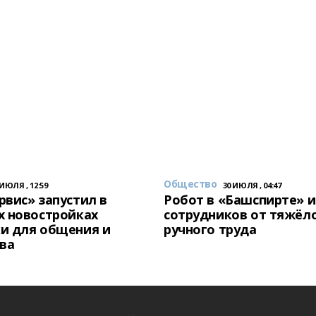
Общество
 ИЮЛЯ , 12:59
30 ИЮЛЯ , 04:47
вис» запустил в
Робот в «Башспирте» 
х новостройках
сотрудников от тяжёл
и для общения и
ручного труда
ва