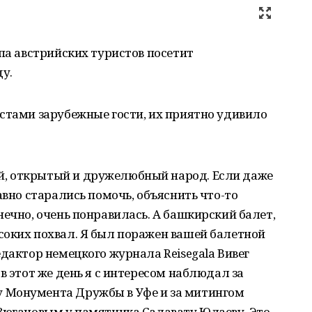
ппа австрийских туристов посетит
у.
стами зарубежные гости, их приятно удивило
, открытый и дружелюбный народ. Если даже
авно старались помочь, объяснить что-то
нечно, очень понравилась. А башкирский балет,
соких похвал. Я был поражен вашей балетной
едактор немецкого журнала Reisegala Вивег
в этот же день я с интересом наблюдал за
 Монумента Дружбы в Уфе и за митингом
 Зюгановым у памятника Салавату Юлаеву. Это