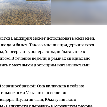
стов Башкирия может использовать медведей,
 блюда и балет. Такого мнения придерживаются
ы, блогеры и туроператоры, побывавшие в
том. В течение недели, в рамках специально
ились с местными достопримечательностями,
и разнообразной. Она включала в себя не
тельностями Уфы, но и посещение
 пещеры Шульган-Таш, Юмагузинского
ы «Башкирская деревня» в Бурзянском районе,