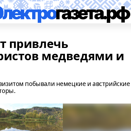
т привлечь
ристов медведями и
визитом побывали немецкие и австрийские
торы.