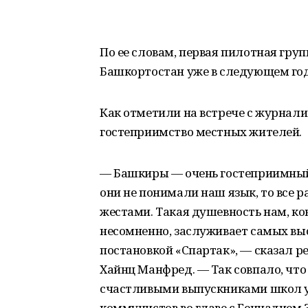
По ее словам, первая пилотная гру
Башкортостан уже в следующем год
Как отметили на встрече с журнали
гостеприимство местных жителей.
— Башкиры — очень гостеприимный
они не понимали наш язык, то все р
жестами. Такая душевность нам, ко
несомненно, заслуживает самых вы
постановкой «Спартак», — сказал р
Хайнц Манфред. — Так совпало, что 
счастливыми выпускниками школ у
коммунистов во главе с Геннадием