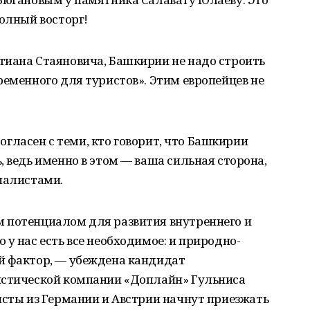
полный восторг!
тиана Стаяновича, Башкирии не надо строить
ременного для туристов». Этим европейцев не
 Согласен с теми, кто говорит, что Башкирии
, ведь именно в этом — ваша сильная сторона,
налистами.
 потенциалом для развития внутреннего и
у нас есть все необходимое: и природно-
й фактор, — убеждена кандидат
истической компании «Доплайн» Гульниса
исты из Германии и Австрии начнут приезжать