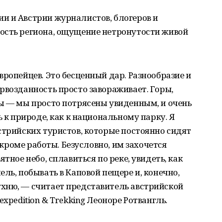
и и Австрии журналистов, блогеров и
ость региона, ощущение нетронутости живой
вропейцев. Это бесценный дар. Разнообразие и
рвозданность просто завораживает. Горы,
цы — мы просто потрясены увиденным, и очень
ь к природе, как к национальному парку. Я
стрийских туристов, которые постоянно сидят
, кроме работы. Безусловно, им захочется
тное небо, сплавиться по реке, увидеть, как
ль, побывать в Каповой пещере и, конечно,
хню, — считает представитель австрийской
expedition & Trekking Леоноре Ротвангль.