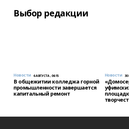
Выбор редакции
Новости
Новости
6 АВГУСТА , 06:15
30
В общежитии колледжа горной
«Домосер
промышленности завершается
уфимски
капитальный ремонт
площадк
творчест