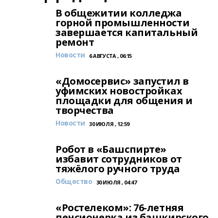
В общежитии колледжа
горной промышленности
завершается капитальный
ремонт
Новости
6 АВГУСТА , 06:15
«Домосервис» запустил в
уфимских новостройках
площадки для общения и
творчества
Новости
30 ИЮЛЯ , 12:59
Робот в «Башспирте»
избавит сотрудников от
тяжёлого ручного труда
Общество
30 ИЮЛЯ , 04:47
«Ростелеком»: 76-летняя
пенсионерка из башкирского