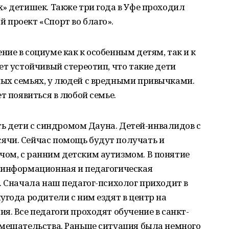
» детишек. Также три года в Уфе проходил
 проект «Спорт во благо».
ие в социуме как к особенным детям, так и к
ет устойчивый стереотип, что такие дети
ых семьях, у людей с вредными привычками.
т появиться в любой семье.
сть дети с синдромом Дауна. Детей-инвалидов с
чи. Сейчас помощь будут получать и
ом, с ранним детским аутизмом. В понятие
 информационная и педагогическая
. Сначала наш педагог-психолог приходит в
угода родители с ним ездят в центр на
я. Все педагоги проходят обучение в санкт-
вмешательства. Раньше ситуация была немного