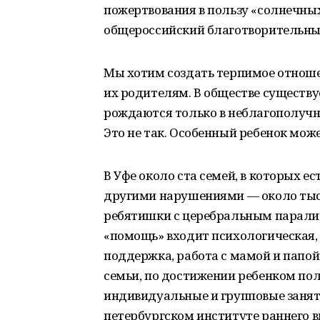
пожертвования в пользу «солнечных
общероссийский благотворительный
Мы хотим создать терпимое отношен
их родителям. В обществе существу
рождаются только в неблагополучн
Это не так. Особенный ребенок може
В Уфе около ста семей, в которых е
другими нарушениями — около тыся
ребятишки с церебральным паралич
«помощь» входит психологическая,
поддержка, работа с мамой и папой
семьи, по достижении ребенком пол
индивидуальные и групповые заняти
петербургском институте раннего 