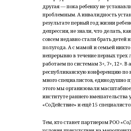
другая — пока ребенку не устанавл
проблемным. А инвалидность устана
результате первый год жизни ребен
депрессии, не знали, что делать, к
совсем недавно стали брать детей н
полугода. А с мамой и семьей никт
непрерывно в течение первых трех 
работаем по системам 3+, 7+, 12+. 
республиканскую конференцию по в
много специалистов, единодушно п
этого мы организовали масштабное 
институте раннего вмешательства у
«СоДействие» и ещё 15 специалисто
Тем, кто станет партнером РОО «Со
условия присутствия на мероприят