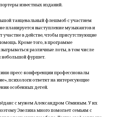
епортеры известных изданий.
льшой танцевальный флешмоб с участием
ене планируется выступление музыкантов и
т участие в действе, чтобы присутствующие
помощь. Кроме того, в программе
азыгрываться различные лоты, в том числе
и небольшой фуршет.
мини-пресс-конференции профессионалы
ие», психологи ответят на интересующие
ения особенных детей.
лёданс с мужем Александром Сёминым. У их
поэтому Эвелина много помогает семьям с