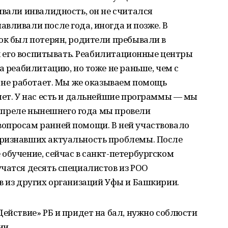
ивали инвалидность, он не считался
вливали после года, иногда и позже. В
ок был потерян, родители пребывали в
ак его воспитывать. Реабилитационные центры
а реабилитацию, но тоже не раньше, чем с
о не работает. Мы же оказываем помощь
лет. У нас есть и дальнейшие программы — мы
В апреле нынешнего года мы провели
опросам ранней помощи. В ней участвовало
ризнавших актуальность проблемы. После
обучение, сейчас в санкт-петербургском
чатся десять специалистов из РОО
в из других организаций Уфы и Башкирии.
Действие» РБ и придет на бал, нужно соблюсти
ии.