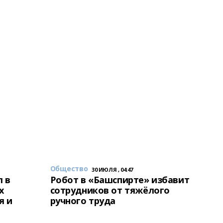
Общество
30 ИЮЛЯ , 04:47
 в
Робот в «Башспирте» избавит
х
сотрудников от тяжёлого
я и
ручного труда