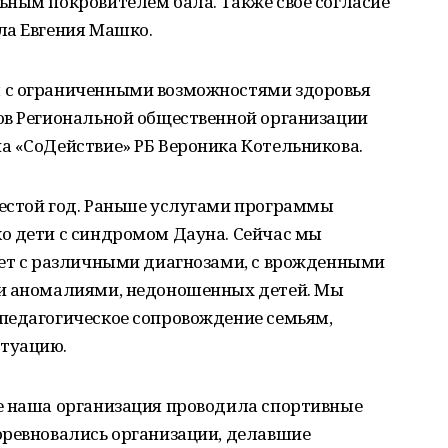
ьным покровителем бала. Также своё согласие
ла Евгения Машко.
 с ограниченными возможностями здоровья
ов Региональной общественной организации
а «СоДействие» РБ Вероника Котельникова.
естой год. Раньше услугами программы
о дети с синдромом Дауна. Сейчас мы
лет с различными диагнозами, c врожденными
ми аномалиями, недоношенных детей. Мы
педагогическое сопровождение семьям,
туацию.
е наша организация проводила спортивные
оревновались организации, делавшие