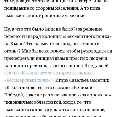
тимуровцев, то такая инициатива встретила бы
понимание со стороны населения. А то пока
вызывает лишь ироничные усмешки.
Ну, а что это было (или не было?) за решение
перенести парад колонны «Бессмертного полка»
на 6 мая? Это называется «подлить масла в
огонь»? Мне бы не хотелось, чтобы руководители
пренебрегали инициативами простых людей и
начинали превращать их в официоз. В недавней
статье «Кто пытается заморозить акцию
«Бессмертный полк»?»
Игорь Савельев заметил:
«К сожалению, то, что связано с Великой
Победой, тоже не раз оказывалось «заморожено»
чиновничьей обязаловкой, когда то, что
вызывало отклик в душах тех же школьников,
превращалось в обязанность, умерщвлялось