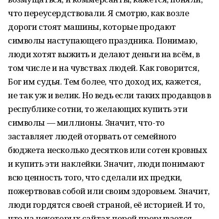
что переусердствовали. Я смотрю, как возле
дороги стоят машины, которые продают
символы наступающего праздника. Понимаю,
люди хотят выжить и делают деньги на всём, в
том числе и на чувствах людей. Как говорится,
Бог им судья. Тем более, что доход их, кажется,
не так уж и велик. Но ведь если таких продавцов в
республике сотни, то желающих купить эти
символы — миллионы. Значит, что-то
заставляет людей оторвать от семейного
бюджета несколько десятков или сотен кровных
и купить эти наклейки. Значит, люди понимают
всю ценность того, что сделали их предки,
пожертвовав собой или своим здоровьем. Значит,
люди гордятся своей страной, её историей. И то,
что на некоторых сайтах порой прорывается