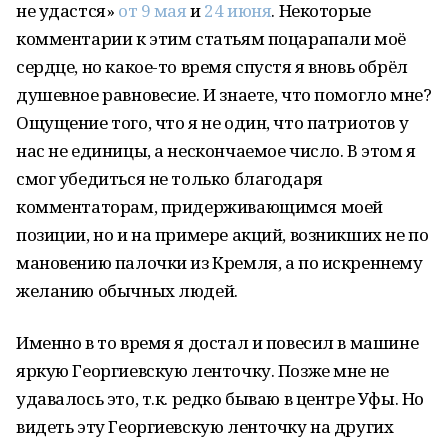
не удастся»
от 9 мая
и
24 июня
. Некоторые
комментарии к этим статьям поцарапали моё
сердце, но какое-то время спустя я вновь обрёл
душевное равновесие. И знаете, что помогло мне?
Ощущение того, что я не один, что патриотов у
нас не единицы, а нескончаемое число. В этом я
смог убедиться не только благодаря
комментаторам, придерживающимся моей
позиции, но и на примере акций, возникших не по
мановению палочки из Кремля, а по искреннему
желанию обычных людей.
Именно в то время я достал и повесил в машине
яркую Георгиевскую ленточку. Позже мне не
удавалось это, т.к. редко бываю в центре Уфы. Но
видеть эту Георгиевскую ленточку на других