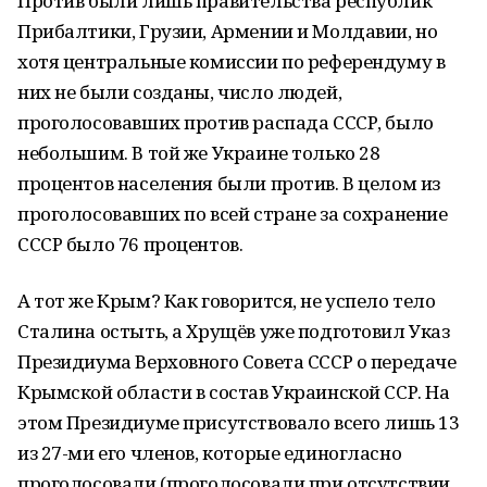
Против были лишь правительства республик
Прибалтики, Грузии, Армении и Молдавии, но
хотя центральные комиссии по референдуму в
них не были созданы, число людей,
проголосовавших против распада СССР, было
небольшим. В той же Украине только 28
процентов населения были против. В целом из
проголосовавших по всей стране за сохранение
СССР было 76 процентов.
А тот же Крым? Как говорится, не успело тело
Сталина остыть, а Хрущёв уже подготовил Указ
Президиума Верховного Совета СССР о передаче
Крымской области в состав Украинской ССР. На
этом Президиуме присутствовало всего лишь 13
из 27-ми его членов, которые единогласно
проголосовали (проголосовали при отсутствии