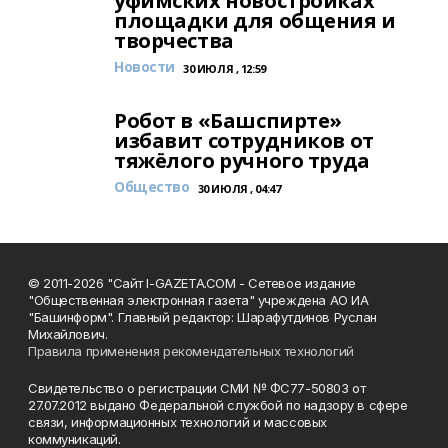
уфимских новостройках
площадки для общения и
творчества
Новости
30 ИЮЛЯ , 12:59
Робот в «Башспирте»
избавит сотрудников от
тяжёлого ручного труда
Общество
30 ИЮЛЯ , 04:47
© 2011-2026 "Сайт I-GAZETA.COM - Сетевое издание
"Общественная электронная газета" учреждена АО ИА
"Башинформ". Главный редактор: Шарафутдинов Руслан
Михайлович.
Правила применения рекомендательных технологий
Свидетельство о регистрации СМИ № ФС77-50803 от
27.07.2012 выдано Федеральной службой по надзору в сфере
связи, информационных технологий и массовых
коммуникаций.