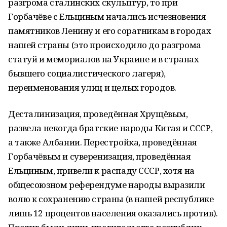
разгрома сталинских скульптур, то при
Горбачёве с Ельциным начались исчезновения
памятников Ленину и его соратникам в городах
нашей страны (это происходило до разгрома
статуй и мемориалов на Украине и в странах
бывшего социалистического лагеря),
переименования улиц и целых городов.
Десталинизация, проведённая Хрущёвым,
развела некогда братские народы Китая и СССР,
а также Албании. Перестройка, проведённая
Горбачёвым и суверенизация, проведённая
Ельциным, привели к распаду СССР, хотя на
общесоюзном референдуме народы выразили
волю к сохранению страны (в нашей республике
лишь 12 процентов населения оказались против).