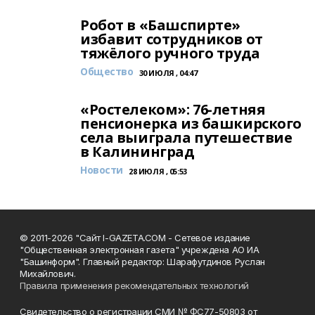
Робот в «Башспирте»
избавит сотрудников от
тяжёлого ручного труда
Общество
30 ИЮЛЯ , 04:47
«Ростелеком»: 76-летняя
пенсионерка из башкирского
села выиграла путешествие
в Калининград
Новости
28 ИЮЛЯ , 05:53
© 2011-2026 "Сайт I-GAZETA.COM - Сетевое издание
"Общественная электронная газета" учреждена АО ИА
"Башинформ". Главный редактор: Шарафутдинов Руслан
Михайлович.
Правила применения рекомендательных технологий
Свидетельство о регистрации СМИ № ФС77-50803 от