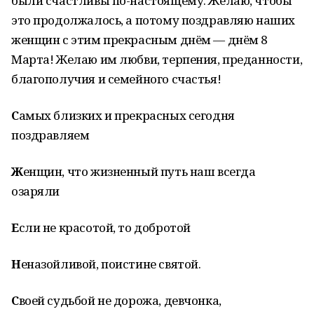
были счастливы по-настоящему. Желаю, чтобы
это продолжалось, а потому поздравляю наших
женщин с этим прекрасным днём — днём 8
Марта! Желаю им любви, терпения, преданности,
благополучия и семейного счастья!
С
амых близких и прекрасных сегодня
поздравляем
Ж
енщин, что жизненный путь наш всегда
озаряли
Е
сли не красотой, то добротой
Н
еназойливой, поистине святой.
С
воей судьбой не дорожа, девчонка,