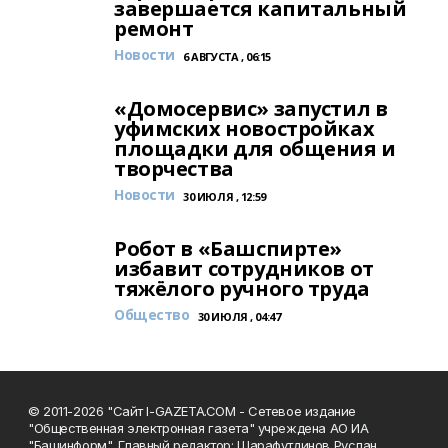
завершается капитальный
ремонт
Новости
6 АВГУСТА , 06:15
«Домосервис» запустил в
уфимских новостройках
площадки для общения и
творчества
Новости
30 ИЮЛЯ , 12:59
Робот в «Башспирте»
избавит сотрудников от
тяжёлого ручного труда
Общество
30 ИЮЛЯ , 04:47
© 2011-2026 "Сайт I-GAZETA.COM - Сетевое издание
"Общественная электронная газета" учреждена АО ИА
"Башинформ". Главный редактор: Шарафутдинов Руслан