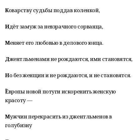
К
оварству судьбы поддав коленкой,
И
дёт замуж за невзрачного сорванца,
М
еняет его любовью в делового юнца.
Д
жентльменами не рождаются, ими становятся,
Н
о без женщин и не рождаются, и не становятся.
Ё
вропы новой потуги искоренить женскую
красоту —
М
ужчин перекрасить из джентльменов в
голубизну