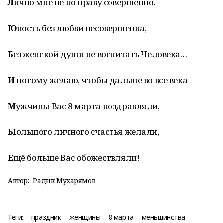
Л
ично мне не по нраву совершенно.
Ю
ность без любви несовершенна,
Б
ез женской души не воспитать Человека…
И
потому желаю, чтобы дальше во все века
М
ужчины Вас 8 марта поздравляли,
Ы
ольшого личного счастья желали,
Е
щё больше Вас обожествляли!
Автор:
Радик Мухарямов
Теги:
праздник
женщины
8 марта
меньшинства