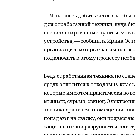
— Я пытаюсь добиться того, чтобы
для отработанной техники, куда бы
специализированные пункты, могл
устройства, — сообщила Ирина Ост
организации, которые занимаются 
подключать к этому процессу необ
Ведь отработанная техника по сте
среду относится к отходам IV класс
которые имеются практически во вс
мышьяк, сурьма, свинец. Электрон
техника хранится в помещении, она
попадают на свалку, они подверга
защитный слой разрушается, элект
вредные вещества проникают в воду