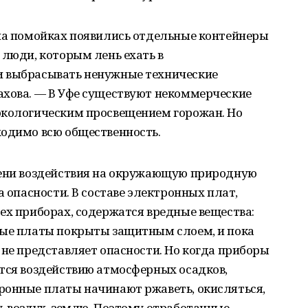
 на помойках появились отдельные контейнеры
 люди, которым лень ехать в
и выбрасывать ненужные технические
ахова. — В Уфе существуют некоммерческие
экологическим просвещением горожан. Но
ходимо всю общественность.
пени воздействия на окружающую природную
а опасности. В составе электронных плат,
ех приборах, содержатся вредные вещества:
ные платы покрыты защитным слоем, и пока
 не представляет опасности. Но когда приборы
ются воздействию атмосферных осадков,
ронные платы начинают ржаветь, окисляться,
, воздух, землю. Поэтому отработанные