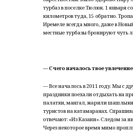
турбаз в поселке Тюлюк. 1 января 
километров туда, 15 обратно. Тропа
Иремеле всегда много, даже в Новы
местные турбазы бронируют чуть ли
— С чего началось твое увлечени
— Все началось в 2011 году. Мы с д
праздники поехали отдыхать на при
палатки, мангал, жарили шашлыки.
туристов на катамаранах. Спрашива
отвечают: «Из Казани». Следом за н
Через некоторое время мимо проп