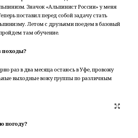
альпинизм. Значок «Альпинист России» у меня
 Теперь поставил перед собой задачу стать
ьпинизму. Летом с друзьями поедем в базовый
 пройдем там обучение.
в походы?
о раз в два месяца остаюсь в Уфе, провожу
альные выходные вожу группы по различным
ю погоду?