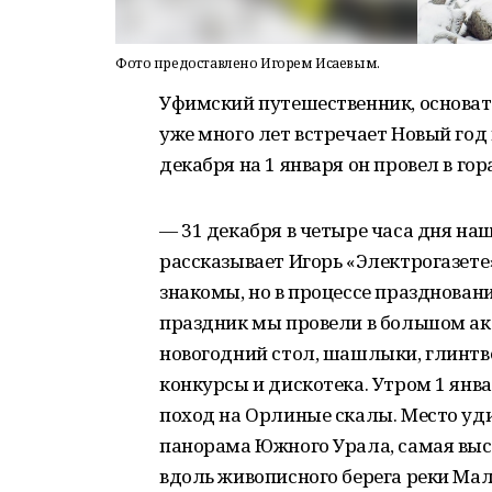
Фото предоставлено Игорем Исаевым.
Уфимский путешественник, основате
уже много лет встречает Новый год 
декабря на 1 января он провел в гор
— 31 декабря в четыре часа дня наш
рассказывает Игорь «Электрогазете
знакомы, но в процессе праздновани
праздник мы провели в большом акт
новогодний стол, шашлыки, глинтве
конкурсы и дискотека. Утром 1 янва
поход на Орлиные скалы. Место уди
панорама Южного Урала, самая выс
вдоль живописного берега реки Ма