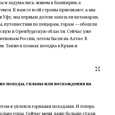
мы и задумались: живем в Башкирии, а
емся. К нам со всей страны приезжают, а мы
в Уфу, мы первым делом заказали катамаран,
ы, путешествия по пещерам, горам — обошли
скую и Оренбургскую области. Сейчас уже
егионам России, летом были на Алтае. В
м. Также в планах поездка в Крым и
шие походы, сплавы или восхождения на
отом я увлекся горными походами. И теперь
только горы. Сейчас меня даже больше стали