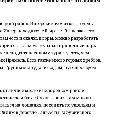
кирии ты бы посоветовал посетить нашим
орецкий район. Инзерские зубчатки — очень
а Инзер находится Айгир — я бы назвал его
ам есть и скалы, и горы, можно разработать
кирии есть замечательный природный парк
же неподготовленному туристу есть, чем
ый Иремель. Есть также много горных хребтов,
. Группы мы туда не водим, путешествуем
ть отличное место в Белорецком районе
истическая база «Сухов ключ». Там можно
ататься на лошадях, походить по ущельям и
ки Зилим в деревне Таш-Асты Гафурийского