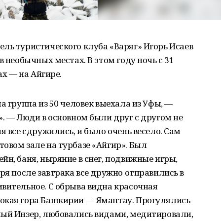
ль туристического клуба «Варяг» Игорь Исаев
в необычных местах. В этом году ночь с 31
ах — на Айгире.
а группа из 50 человек выехала из Уфы, —
». — Люди в основном были друг с другом не
я все сдружились, и было очень весело. Сам
овом зале на турбазе «Айгир». Был
йн, баня, ныряние в снег, подвижные игры,
ря после завтрака все дружно отправились в
вительное. С обрыва видна красочная
окая гора Башкирии — Ямантау. Прогулялись
лый Инзер, любовались видами, медитировали,