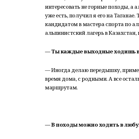
интересовать не горные походы, а 
уже есть, получил я его на Таганае.
кандидатом в мастера спорта по ал
альпинистский лагерь в Казахстан,
— Ты каждые выходные ходишь 
— Иногда делаю передышку, примерн
время дома, с родными. А все ост
маршрутам.
— В походы можно ходить в любу