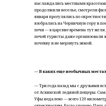
наслаждались местными красотами.
продолжили веселье, смотрели филь
января прогулялись по окрестностя
взобрались на Черничную гору и по
печи — в царские времена тут жгли 
печей туристы даже организовали 
ночевку и не мерзнуть зимой.
— В каких еще необычных местах
— Три года назад мы с друзьями в
от Аскинской ледяной пещеры. Сама
Уфы недалеко — всего 120 километр
окрестностям. Было здорово. Пару 