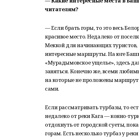
— Какие интересные места в Баш
читателям?
— Если брать горы, то это весь Бел
красивое место. Недалеко от поселк
Меккой для начинающих туристов, т
интересные маршруты. На юге Баш
«Мурадымовское ущелье», здесь да
заняться. Конечно же, всеми любим
на которые не проложены маршруты
сами.
Если рассматривать турбазы, то ес
недалеко от реки Кага — конно-тур
отдохнуть от городской суеты, пок
горам. Есть несколько турбаз у ре