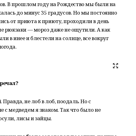
тов. В прошлом году на Рождество мы были на
калась до минус 35 градусов. Но мы постоянно
ись от приюта к приюту, проходили в день
ые рюкзаки — мороз даже не ощутили. А как
ли в инее и блестели на солнце, все вокруг
огода.
тречал?
Правда, не лоб в лоб, поодаль. Но с
е с медведем я знаком. Так что было не
осули, лисы и зайцы.