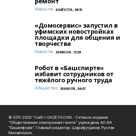
ремонт
Новости
6 АВГУСТА , 06:15
«Домосервис» запустил в
уфимских новостройках
площадки для общения и
творчества
Новости
30 ИЮЛЯ , 12:59
Робот в «Башспирте»
избавит сотрудников от
тяжёлого ручного труда
Общество
30 ИЮЛЯ , 04:47
© 2011-2026 "Сайт I-GAZETA.COM - Сетевое издание
"Общественная электронная газета" учреждена АО ИА
"Башинформ". Главный редактор: Шарафутдинов Руслан
Михайлович.