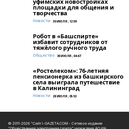
уфимских новостройках
площадки для общения и
творчества
Новости
30 ИЮЛЯ , 12:59
Робот в «Башспирте»
избавит сотрудников от
тяжёлого ручного труда
Общество
30 ИЮЛЯ , 04:47
«Ростелеком»: 76-летняя
пенсионерка из башкирского
села выиграла путешествие
в Калининград
Новости
28 ИЮЛЯ , 05:53
© 2011-2026 "Сайт I-GAZETA.COM - Сетевое издание
"Общественная электронная газета" учреждена АО ИА