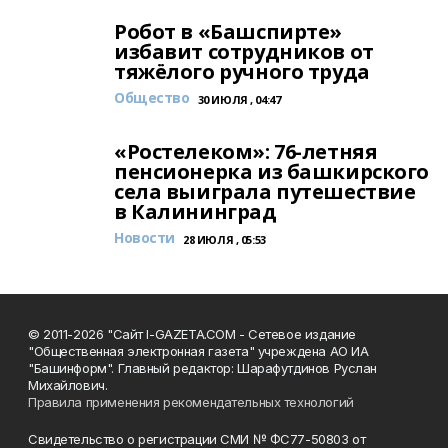
Робот в «Башспирте»
избавит сотрудников от
тяжёлого ручного труда
Общество
30 ИЮЛЯ , 04:47
«Ростелеком»: 76-летняя
пенсионерка из башкирского
села выиграла путешествие
в Калининград
Новости
28 ИЮЛЯ , 05:53
© 2011-2026 "Сайт I-GAZETA.COM - Сетевое издание
"Общественная электронная газета" учреждена АО ИА
"Башинформ". Главный редактор: Шарафутдинов Руслан
Михайлович.
Правила применения рекомендательных технологий
Свидетельство о регистрации СМИ № ФС77-50803 от