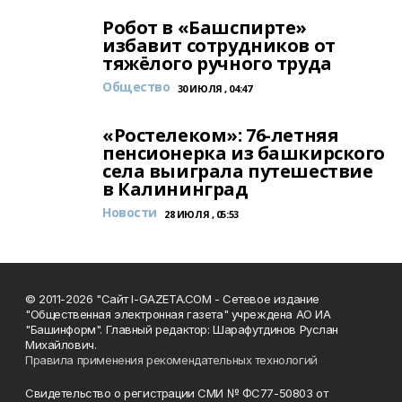
Робот в «Башспирте»
избавит сотрудников от
тяжёлого ручного труда
Общество
30 ИЮЛЯ , 04:47
«Ростелеком»: 76-летняя
пенсионерка из башкирского
села выиграла путешествие
в Калининград
Новости
28 ИЮЛЯ , 05:53
© 2011-2026 "Сайт I-GAZETA.COM - Сетевое издание
"Общественная электронная газета" учреждена АО ИА
"Башинформ". Главный редактор: Шарафутдинов Руслан
Михайлович.
Правила применения рекомендательных технологий
Свидетельство о регистрации СМИ № ФС77-50803 от