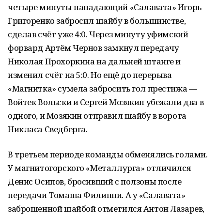
четыре минуты нападающий «Салавата» Игорь
Григоренко забросил шайбу в большинстве,
сделав счёт уже 4:0. Через минуту уфимский
форвард Артём Чернов замкнул передачу
Николая Прохоркина на дальней штанге и
изменил счёт на 5:0. Но ещё до перерыва
«Магнитка» сумела забросить гол престижа —
Войтек Вольски и Сергей Мозякин убежали два в
одного, и Мозякин отправил шайбу в ворота
Никласа Сведберга.
В третьем периоде команды обменялись голами.
У магнитогорского «Металлурга» отличился
Денис Осипов, бросивший с ползоны после
передачи Томаша Филиппи. А у «Салавата»
заброшенной шайбой отметился Антон Лазарев,