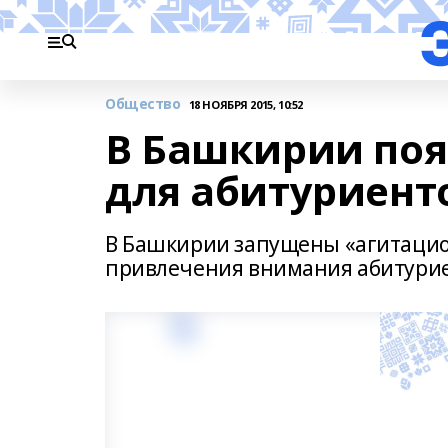
Общество
18 НОЯБРЯ 2015, 10:52
В Башкирии поя
для абитуриент
В Башкирии запущены «агитацио
привлечения внимания абитурие