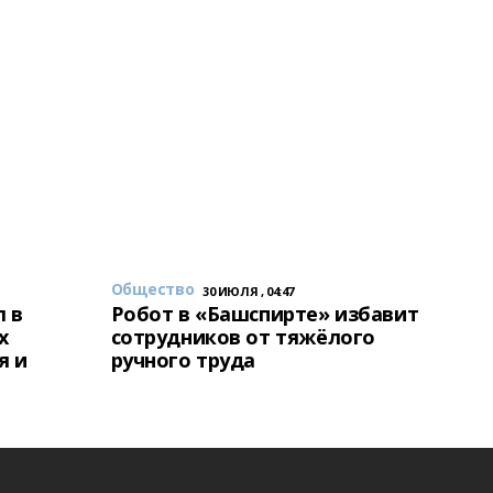
Общество
30 ИЮЛЯ , 04:47
 в
Робот в «Башспирте» избавит
х
сотрудников от тяжёлого
я и
ручного труда