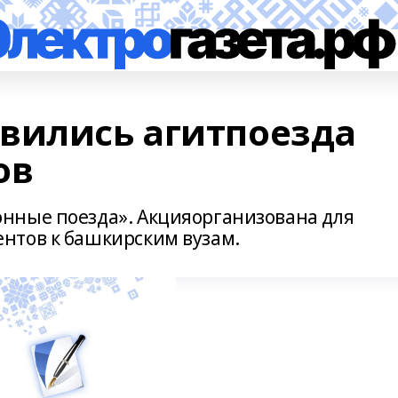
вились агитпоезда
ов
нные поезда». Акцияорганизована для
нтов к башкирским вузам.