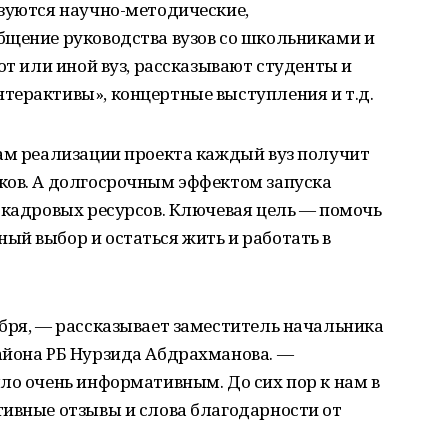
изуются научно-методические,
бщение руководства вузов со школьниками и
от или иной вуз, рассказывают студенты и
терактивы», концертные выступления и т.д.
гам реализации проекта каждый вуз получит
ков. А долгосрочным эффектом запуска
 кадровых ресурсов. Ключевая цель — помочь
ый выбор и остаться жить и работать в
бря, — рассказывает заместитель начальника
айона РБ Нурзида Абдрахманова. —
ло очень информативным. До сих пор к нам в
тивные отзывы и слова благодарности от