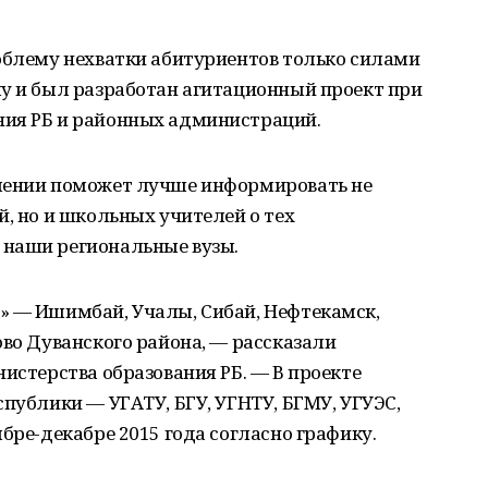
облему нехватки абитуриентов только силами
му и был разработан агитационный проект при
ния РБ и районных администраций.
влении поможет лучше информировать не
й, но и школьных учителей о тех
 наши региональные вузы.
» — Ишимбай, Учалы, Сибай, Нефтекамск,
ово Дуванского района, — рассказали
нистерства образования РБ. — В проекте
спублики — УГАТУ, БГУ, УГНТУ, БГМУ, УГУЭС,
бре-декабре 2015 года согласно графику.