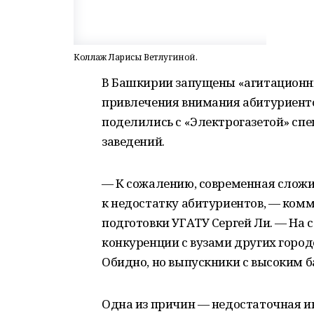
Коллаж Ларисы Ветлугиной.
В Башкирии запущены «агитационны
привлечения внимания абитуриент
поделились с «Электрогазетой» сп
заведений.
— К сожалению, современная слож
к недостатку абитуриентов, — ком
подготовки УГАТУ Сергей Ли. — На 
конкуренции с вузами других городо
Обидно, но выпускники с высоким 
Одна из причин — недостаточная и