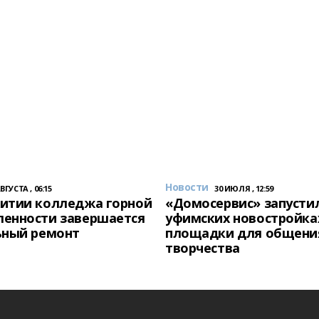
Новости
АВГУСТА , 06:15
30 ИЮЛЯ , 12:59
итии колледжа горной
«Домосервис» запустил
енности завершается
уфимских новостройка
ьный ремонт
площадки для общени
творчества