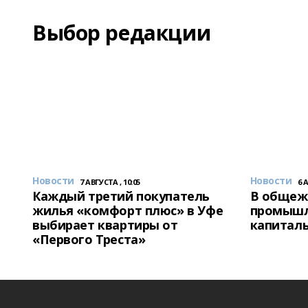
Выбор редакции
Новости
Новости
7 АВГУСТА , 10:05
6 
Каждый третий покупатель
В общеж
жилья «комфорт плюс» в Уфе
промышл
выбирает квартиры от
капитал
«Первого Треста»