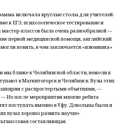
грамма включала круглые столы для учителей-
вке к ЕГЭ, психологическое тестирование и
а мастер-классов была очень разнообразной —
ание первой медицинской помощи, английский
 смогли понять, в чем заключается «изюминка»
и мы ближе к Челябинской области, нежели к
тупают в Магнитогорск и Челябинск. Вузы этих
ашкирии с распростертыми объятиями, —
 — Но после мероприятия многие ребята
отят поступать именно в Уфу. Довольны были и
ких вузах хорошо развита научно-
ультмассовая составляющая.