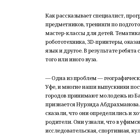
Как рассказывает специалист, про
предметников, тренинги по подгото
мастер-классы для детей. Тематик
робототехника, 3D-принтеры, оказ
язык и другое. В результате ребята
того или иного вуза.
— Одна из проблем — географическ
Уфе, и многие наши выпускники пос
городов принимают молодежь из Б
признается Нурзида Абдрахманова.
сказали, что они определились и х
родители. Они узнали, что в уфимс
исследовательская, спортивная, к