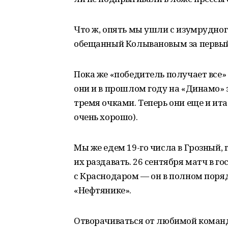
Что ж, опять мы ушли с изумрудного
обещанный Колывановым за первый г
Пока же «победитель получает все»
они и в прошлом году на «Динамо»
тремя очками. Теперь они еще и и
очень хорошо).
Мы же едем 19-го числа в Грозный, 
их раздавать. 26 сентября матч в г
с Краснодаром — он в полном поряд
«Нефтянике».
Отворачиваться от любимой команды,