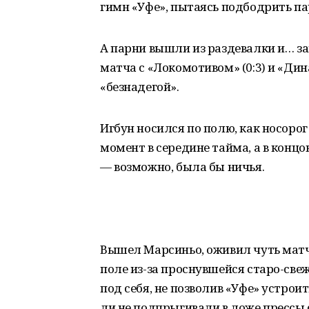
гимн «Уфе», пытаясь подбодрить па
А парни вышли из раздевалки и… за
матча с «Локомотивом» (0:3) и «Дина
«безнадегой».
Игбун носился по полю, как носорог
момент в середине тайма, а в конц
— возможно, была бы ничья.
Вышел Марсиньо, оживил чуть матч,
поле из-за проснувшейся старо-св
под себя, не позволив «Уфе» устро
ли не подпрыгивали в ложе прессы с