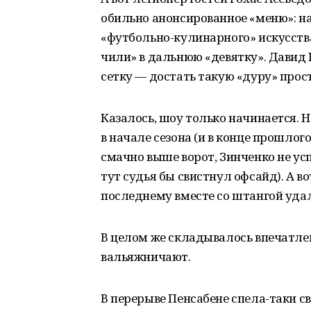
обильно анонсированное «меню»: на
«футбольно-кулинарного» искусств
чили» в дальнюю «девятку». Давид 
сетку — достать такую «дуру» прост
Казалось, шоу только начинается. 
в начале сезона (и в конце прошлог
смачно выше ворот, Зинченко не усп
тут судья бы свистнул офсайд). А 
последнему вместе со штангой удал
В целом же складывалось впечатлени
вальяжничают.
В перерыве Пенсабене спела-таки 