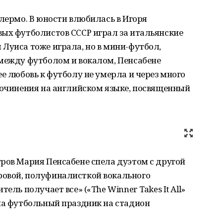
алермо. В юности влюбилась в Игоря
вых футболистов СССР играл за итальянские
Луиса тоже играла, но в мини-футбол,
 между футболом и вокалом, Пенсабене
е любовь к футболу не умерла и через много
сочинения на английском языке, посвященный
ров Мария Пенсабене спела дуэтом с другой
ровой, полуфиналисткой вокального
ель получает все» («The Winner Takes It All»
на футбольный праздник на стадион