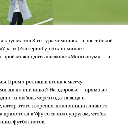
 вокруг матча 8-го тура чемпионата российской
«Урал» (Екатеринбург) напоминает
оторой можно дать название «Много шума — и
ся. Промо-ролики и песни к матчу —
мн, да по-англицки? На здоровье — прямо из
здно, за любовь через года: певица и
 автор этого творения, поклонница главного
 прилетела в Уфу со своим супругом, чтобы
наших футболистов.