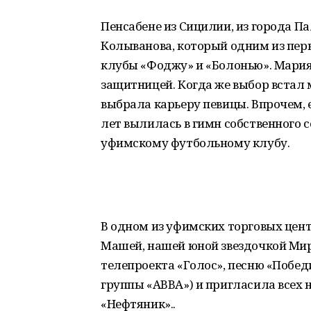
Пенсабене из Сицилии, из города П
Колыванова, который одним из пер
клубы «Фоджу» и «Болонью». Мария 
защитницей. Когда же выбор встал
выбрала карьеру певицы. Впрочем, е
лет вылилась в гимн собственного 
уфимскому футбольному клубу.
В одном из уфимских торговых цент
Машей, нашей юной звездочкой Ми
телепроекта «Голос», песню «Победит
группы «ABBA») и пригласила всех 
«Нефтяник»..