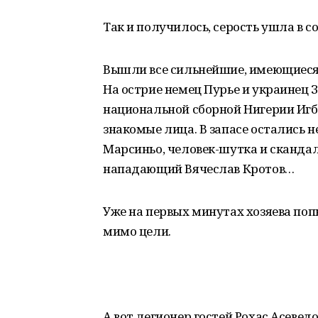
Так и получилось, серость ушла в с
Вышли все сильнейшие, имеющиеся 
На острие немец Пурье и украинец
национальной сборной Нигерии Игбу
знакомые лица. В запасе остались н
Марсиньо, человек-шутка и сканда
нападающий Вячеслав Кротов…
Уже на первых минутах хозяева поп
мимо цели.
А вот легионер гостей Рохас Асевед