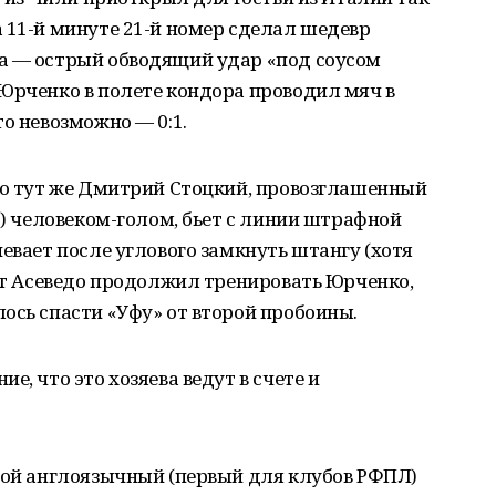
 11-й минуте 21-й номер сделал шедевр
а — острый обводящий удар «под соусом
Юрченко в полете кондора проводил мяч в
о невозможно — 0:1.
Но тут же Дмитрий Стоцкий, провозглашенный
о) человеком-голом, бьет с линии штрафной
евает после углового замкнуть штангу (хотя
вот Асеведо продолжил тренировать Юрченко,
ось спасти «Уфу» от второй пробоины.
е, что это хозяева ведут в счете и
свой англоязычный (первый для клубов РФПЛ)