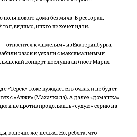
 поля нового дома без мяча. В ресторан,
ол, видимо, никто не хочет идти.
 — относится к «шмелям» из Екатеринбурга,
 забили разок и уехали с максимальными
тальянский концерт послушали (поет Мария
где «Терек» тоже нуждается в очках и не будет
остях с «Анжи» (Махачкала). А далее «домашка»
ке и не против продолжить «сухую» серию на
 конечно же, нельзя. Но, ребята, что