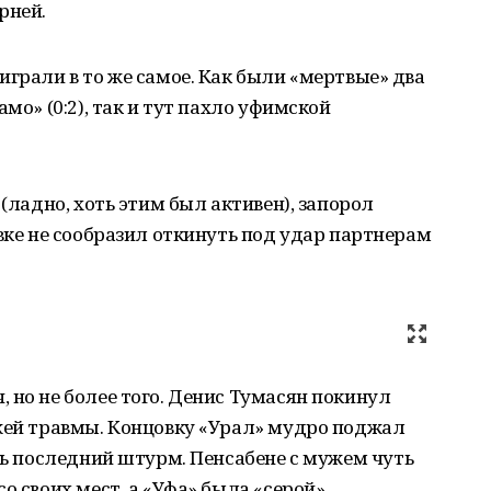
рней.
играли в то же самое. Как были «мертвые» два
мо» (0:2), так и тут пахло уфимской
 (ладно, хоть этим был активен), запорол
овке не сообразил откинуть под удар партнерам
 но не более того. Денис Тумасян покинул
ежей травмы. Концовку «Урал» мудро поджал
ить последний штурм. Пенсабене с мужем чуть
о своих мест, а «Уфа» была «серой».