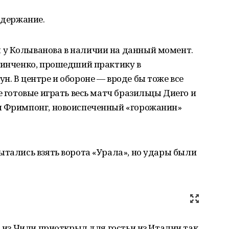
одержание.
у Колыванова в наличии на данный момент.
 Зинченко, прошедший практику в
н. В центре и обороне — вроде бы тоже все
е готовые играть весь матч бразильцы Диего и
л Фримпонг, новоиспеченный «горожанин»
ытались взять ворота «Урала», но удары были
о из Чили приоткрыл для гостьи из Италии так