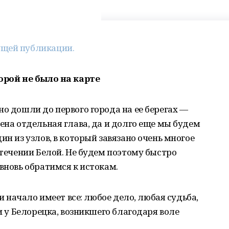
ущей публикации.
орой не было на карте
но дошли до первого города на ее берегах —
ена отдельная глава, да и долго еще мы будем
ин из узлов, в который завязано очень многое
 течении Белой. Не будем поэтому быстро
вновь обратимся к истокам.
 и начало имеет все: любое дело, любая судьба,
 и у Белорецка, возникшего благодаря воле