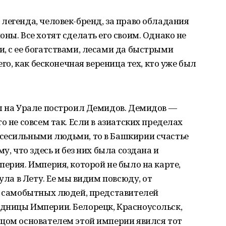
легенда, человек-бренд, за право обладания
ны. Все хотят сделать его своим. Однако не
, с ее богатствами, лесами да быстрыми
его, как бесконечная вереница тех, кто уже был
ды на Урале построил Демидов. Демидов —
о не совсем так. Если в азиатских пределах
сесильными людьми, то в Башкирии счастье
у, что здесь и без них была создана и
перия. Империя, которой не было на карте,
ула в Лету. Ее мы видим повсюду, от
до самобытных людей, представителей
дницы Империи. Белорецк, Красноусольск,
тцом основателем этой империи явился тот