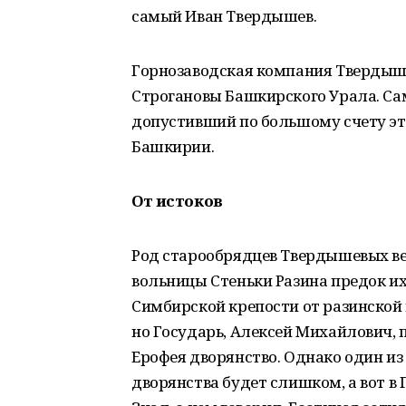
самый Иван Твердышев.
Горнозаводская компания Твердыш
Строгановы Башкирского Урала. Сам
допустивший по большому счету э
Башкирии.
От истоков
Род старообрядцев Твердышевых ве
вольницы Стеньки Разина предок и
Симбирской крепости от разинской в
но Государь, Алексей Михайлович, 
Ерофея дворянство. Однако один из 
дворянства будет слишком, а вот в 