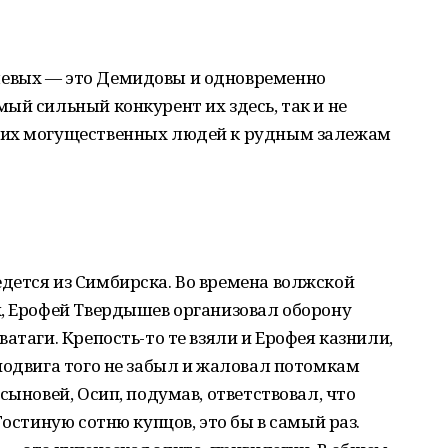
евых — это Демидовы и одновременно
ый сильный конкурент их здесь, так и не
тих могущественных людей к рудным залежам
дется из Симбирска. Во времена волжской
х, Ерофей Твердышев организовал оборону
атаги. Крепость-то те взяли и Ерофея казнили,
подвига того не забыл и жаловал потомкам
сыновей, Осип, подумав, ответствовал, что
Гостиную сотню купцов, это бы в самый раз.