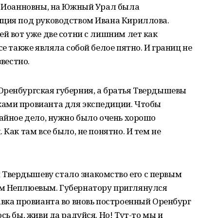
ны Иоанновны, на Южный Урал была
иция под руководством Ивана Кириллова.
ей вот уже две сотни с лишним лет как
се также являла собой белое пятно. И границ не
звестно.
Оренбургская губерния, а братья Твердышевы
ами провианта для экспедиции. Чтобы
тайное дело, нужно было очень хорошо
 Как там все было, не понятно. И тем не
Твердышеву стало знакомство его с первым
ом Неплюевым. Губернатору приглянулся
авка провианта во вновь построенный Оренбург
сь бы, живи да радуйся. Но! Тут-то мы и