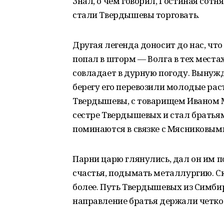
Знал, о чем говорил, Гостиная сотн
стали Твердышевы торговать.
Другая легенда доносит до нас, что 
попал в шторм — Волга в тех местах
совладает в дурную погоду. Вынужд
берегу его перевозили молодые ра
Твердышевы, с товарищем Иваном 
сестре Твердышевых и стал братья
поминаются в связке с Мясниковыми.
Парни царю глянулись, дал он им п
счастья, подымать металлургию. Ско
более. Путь Твердышевых из Симбир
направление братья держали четко