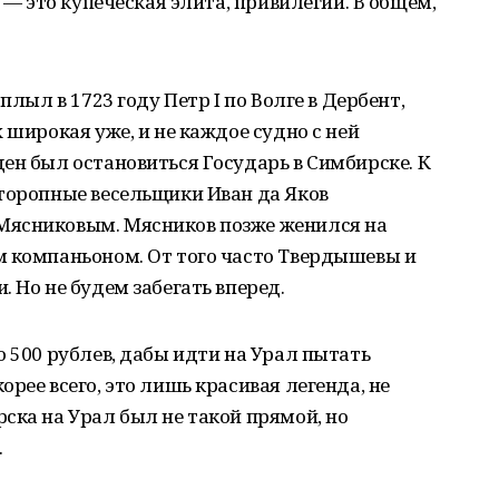
я — это купеческая элита, привилегии. В общем,
плыл в 1723 году Петр I по Волге в Дербент,
 широкая уже, и не каждое судно с ней
ен был остановиться Государь в Симбирске. К
сторопные весельщики Иван да Яков
Мясниковым. Мясников позже женился на
м компаньоном. От того часто Твердышевы и
 Но не будем забегать вперед.
о 500 рублев, дабы идти на Урал пытать
рее всего, это лишь красивая легенда, не
ска на Урал был не такой прямой, но
.