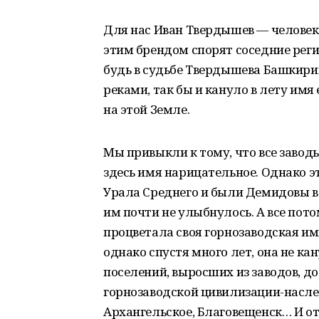
Для нас Иван Твердышев — человек 
этим брендом спорят соседние регио
будь в судьбе Твердышева Башкирии
реками, так бы и кануло в лету имя 
на этой Земле.
Мы привыкли к тому, что все заво
здесь имя нарицательное. Однако эт
Урала Среднего и были Демидовы в
им почти не улыбнулось. А все потом
процветала своя горнозаводская им
однако спустя много лет, она не кан
поселений, выросших из заводов, 
горнозаводской цивилизации-насле
Архангельское, Благовещенск… И о