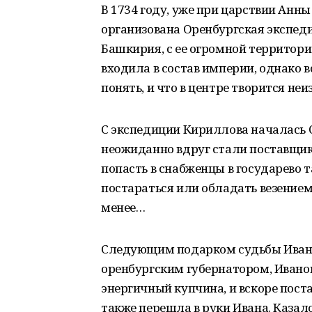
В 1734 году, уже при царствии Ан
организована Оренбургская экспед
Башкирия, с ее огромной территори
входила в состав империи, однако в
понять, и что в центре творится неи
С экспедиции Кириллова началась 
неожиданно вдруг стали поставщик
попасть в снабженцы в государево 
постараться или обладать везением.
менее…
Следующим подарком судьбы Иван 
оренбургским губернатором, Иван
энергичный купчина, и вскоре пост
также перешла в руки Ивана. Казало