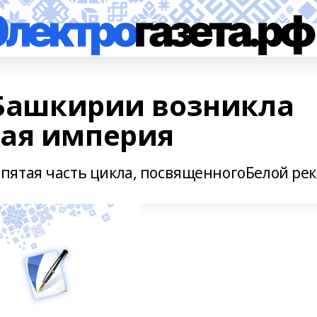
в Башкирии возникла
кая империя
ятая часть цикла, посвященногоБелой рек