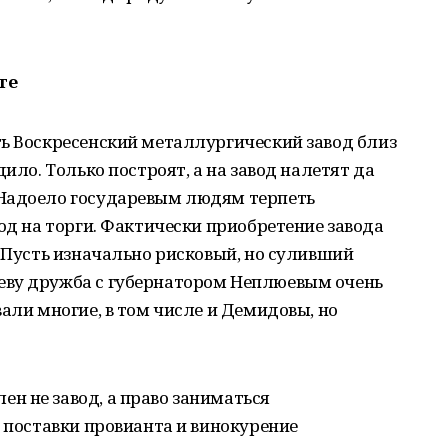
те
ть Воскресенский металлургический завод близ
дило. Только построят, а на завод налетят да
 Надоело государевым людям терпеть
вод на торги. Фактически приобретение завода
. Пусть изначально рисковый, но суливший
еву дружба с губернатором Неплюевым очень
али многие, в том числе и Демидовы, но
н не завод, а право заниматься
е поставки провианта и винокурение