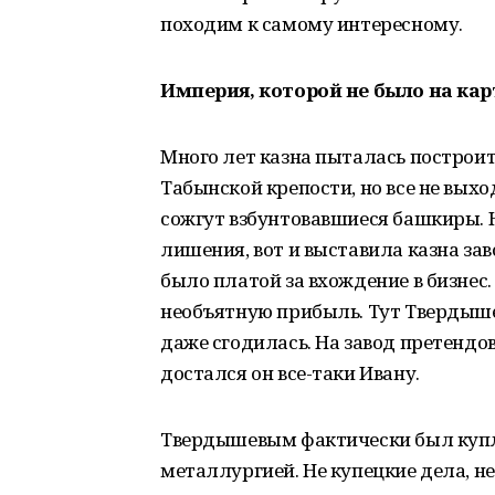
походим к самому интересному.
Империя, которой не было на кар
Много лет казна пыталась построи
Табынской крепости, но все не выхо
сожгут взбунтовавшиеся башкиры.
лишения, вот и выставила казна за
было платой за вхождение в бизнес
необъятную прибыль. Тут Твердыш
даже сгодилась. На завод претендов
достался он все-таки Ивану.
Твердышевым фактически был купле
металлургией. Не купецкие дела, н