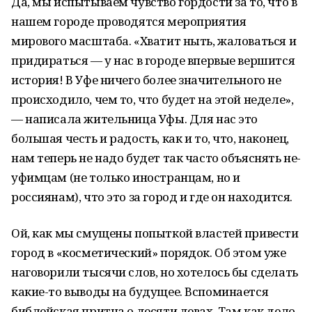
Да, мы испытываем чувство гордости за то, что в
нашем городе проводятся мероприятия
мирового масштаба. «Хватит ныть, жаловаться и
придираться — у нас в городе впервые вершится
история! В Уфе ничего более значительного не
происходило, чем то, что будет на этой неделе»,
— написала жительница Уфы. Для нас это
большая честь и радость, как и то, что, наконец,
нам теперь не надо будет так часто объяснять не-
уфимцам (не только иностранцам, но и
россиянам), что это за город и где он находится.
Ой, как мы смущены попыткой властей привести
город в «косметический» порядок. Об этом уже
наговорили тысячи слов, но хотелось бы сделать
какие-то выводы на будущее. Вспоминается
библейская притча о десяти девах. Там как дело