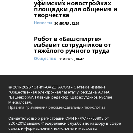
уфимских новостройках
площадки для общения и
творчества
Новости
30 ИЮЛЯ , 12:59
Робот в «Башспирте»
избавит сотрудников от
тяжёлого ручного труда
Общество
30 ИЮЛЯ , 04:47
© 2011-2026 "Сайт I-GAZETA.COM - Сетевое издание
"Общественная электронная газета" учреждена АО ИА
"Башинформ". Главный редактор: Шарафутдинов Руслан
Михайлович.
Правила применения рекомендательных технологий
Свидетельство о регистрации СМИ № ФС77-50803 от
27.07.2012 выдано Федеральной службой по надзору в сфере
связи, информационных технологий и массовых