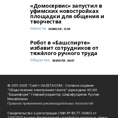
«Домосервис» запустил в
уфимских новостройках
площадки для общения и
творчества
Новости
30 ИЮЛЯ , 12:59
Робот в «Башспирте»
избавит сотрудников от
тяжёлого ручного труда
Общество
30 ИЮЛЯ , 04:47
© 2011-2026 "Сайт I-GAZETA.COM - Сетевое издание
"Общественная электронная газета" учреждена АО ИА
"Башинформ". Главный редактор: Шарафутдинов Руслан
Михайлович.
Правила применения рекомендательных технологий
Свидетельство о регистрации СМИ № ФС77-50803 от
27.07.2012 выдано Федеральной службой по надзору в сфере