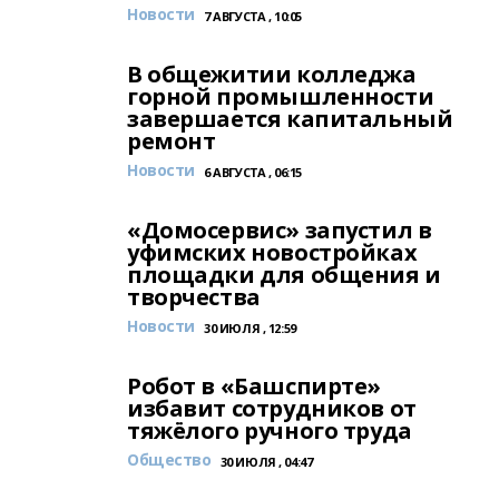
Новости
7 АВГУСТА , 10:05
В общежитии колледжа
горной промышленности
завершается капитальный
ремонт
Новости
6 АВГУСТА , 06:15
«Домосервис» запустил в
уфимских новостройках
площадки для общения и
творчества
Новости
30 ИЮЛЯ , 12:59
Робот в «Башспирте»
избавит сотрудников от
тяжёлого ручного труда
Общество
30 ИЮЛЯ , 04:47