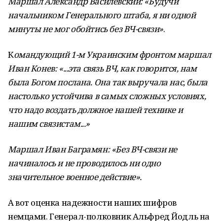
Маршал Александр Василевский: «Будучи
начальником Генерального штаба, я ни одной
минуты не мог обойтись без ВЧ-связи»
.
К
омандующий 1-м Украинским фронтом маршал
Иван Конев: «...эта связь ВЧ, как говорится, нам
была Богом послана. Она так выручала нас, была
настолько устойчива в самых сложных условиях,
что надо воздать должное нашей технике и
нашим связистам...»
Маршал Иван Баграмян: «Без ВЧ-связи не
начиналось и не проводилось ни одно
значительное военное действие».
А вот оценка надежности наших шифров
немцами. Генерал-полковник Альфред Йодль на