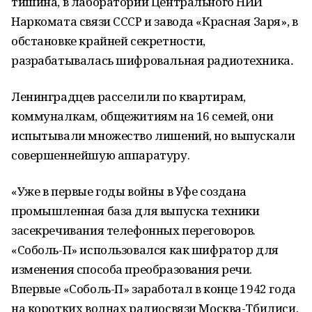
тишина, в лаборатории Центрального НИИ
Наркомата связи СССР и завода «Красная Заря», в
обстановке крайней секретности,
разрабатывалась шифровальная радиотехника
.
Ленинградцев расселили по квартирам,
коммуналкам, общежитиям на 16 семей, они
испытывали множество лишений, но выпускали
совершеннейшую аппаратуру.
«Уже в первые годы войны в Уфе создана
промышленная база для выпуска техники
засекречивания телефонных переговоров.
«Соболь-П» использовался как шифратор для
изменения способа преобразования речи.
Впервые «Соболь-П» заработал в конце 1942 года
на коротких волнах радиосвязи Москва-Тбилиси,